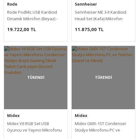
Rode
Sennheiser
Rode PodMic USB Kardioid
Sennheiser ME 3-II Kardioid
Dinamik Mikrofon (Beyaz) -
Head-Set (Kafa) Mikrofon
Distribütör Garantili
19.722,00 TL
11.875,00 TL
TÜKENDİ
TÜKENDİ
Midex
Midex
Midex V6 RGB Set USB
Midex GMX-1ST Condenser
Oyuncu ve Yayıncı Mikrofonu
Stüdyo Mikrofonu PC ve
Condenser Stüdyo (Kayıt
Telefon (Stand ve Filtreli)