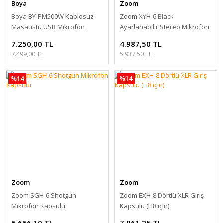
Boya
Zoom
Boya BY-PM500W Kablosuz
Zoom XYH-6 Black
Masaüstü USB Mikrofon
Ayarlanabilir Stereo Mikrofon
Kapsülü (Sıfır Kutusuz)
7.250,00 TL
4.987,50 TL
7.499,00 TL
5.937,50 TL
%14
%14
Zoom
Zoom
Zoom SGH-6 Shotgun
Zoom EXH-8 Dörtlü XLR Giriş
Mikrofon Kapsülü
Kapsülü (H8 için)
6.666,10 TL
7.861,25 TL