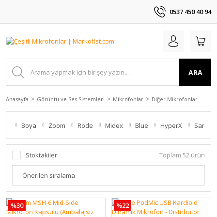
0537 450 40 94
ARA
Anasayfa
Görüntü ve Ses Sistemleri
Mikrofonlar
Diğer Mikrofonlar
Boya
Zoom
Rode
Midex
Blue
HyperX
Saramo
Stoktakiler
Toplam 52 ürün
%30
%22