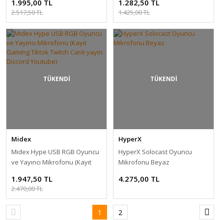
1.995,00 TL
1.282,50 TL
Gaming Tiktok Twitch Canlı
2.517,50 TL
1.425,00 TL
yayın Discord Youtube)
TÜKENDİ
TÜKENDİ
Midex
HyperX
Midex Hype USB RGB Oyuncu
HyperX Solocast Oyuncu
ve Yayıncı Mikrofonu (Kayıt
Mikrofonu Beyaz
Gaming Tiktok Twitch Canlı
1.947,50 TL
4.275,00 TL
yayın Discord Youtube)
2.470,00 TL
1
2