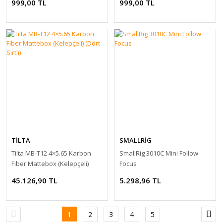
999,00 TL
999,00 TL
TİLTA
SMALLRİG
Tilta MB-T12 4×5.65 Karbon
SmallRig 3010C Mini Follow
Fiber Mattebox (Kelepçeli)
Focus
(Dört Sırtlı)
45.126,90 TL
5.298,96 TL
1
2
3
4
5