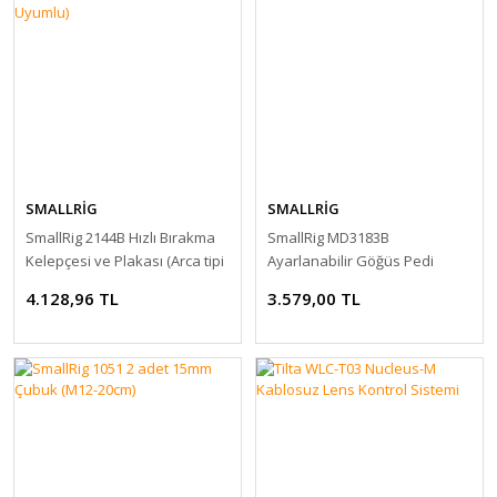
SMALLRİG
SMALLRİG
SmallRig 2144B Hızlı Bırakma
SmallRig MD3183B
Kelepçesi ve Plakası (Arca tipi
Ayarlanabilir Göğüs Pedi
Uyumlu)
4.128,96 TL
3.579,00 TL