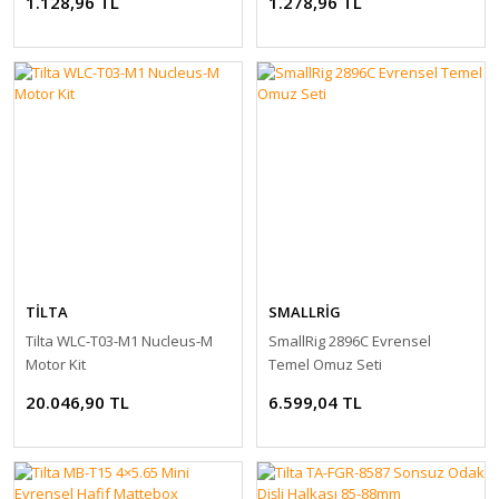
1.128,96 TL
1.278,96 TL
TİLTA
SMALLRİG
Tilta WLC-T03-M1 Nucleus-M
SmallRig 2896C Evrensel
Motor Kit
Temel Omuz Seti
20.046,90 TL
6.599,04 TL