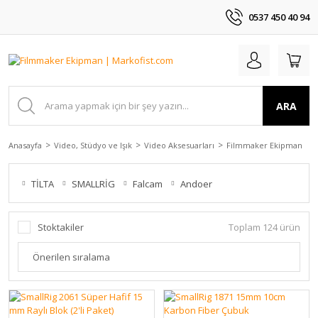
0537 450 40 94
ARA
Anasayfa
Video, Stüdyo ve Işık
Video Aksesuarları
Filmmaker Ekipman
TİLTA
SMALLRİG
Falcam
Andoer
Stoktakiler
Toplam 124 ürün