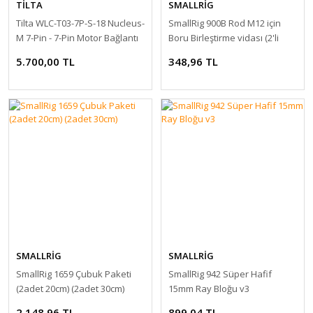
TİLTA
SMALLRİG
Tilta WLC-T03-7P-S-18 Nucleus-
SmallRig 900B Rod M12 için
M 7-Pin - 7-Pin Motor Bağlantı
Boru Birleştirme vidası (2'li
Kablosu (18cm)
Paket)
5.700,00 TL
348,96 TL
SMALLRİG
SMALLRİG
SmallRig 1659 Çubuk Paketi
SmallRig 942 Süper Hafif
(2adet 20cm) (2adet 30cm)
15mm Ray Bloğu v3
2.148,96 TL
899,04 TL