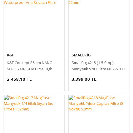
K&F
SMALLRİG
K&F Concept 86mm NANO
SmallRig 4215 (1-5 Stop)
SERIES MRC-UV Ultra Hıgh
Manyetik VND Filtre ND2-ND32
Waterproof Anti Scratch Filtre
52mm
2.468,10 TL
3.399,00 TL