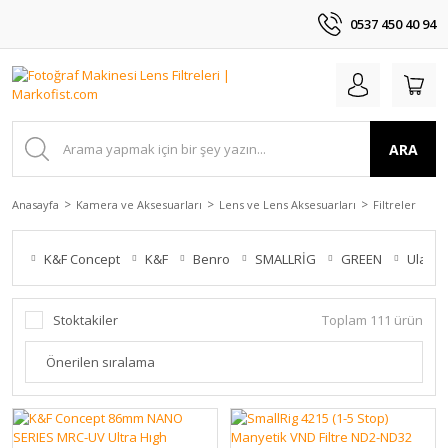
0537 450 40 94
ARA
Anasayfa
Kamera ve Aksesuarları
Lens ve Lens Aksesuarları
Filtreler
K&F Concept
K&F
Benro
SMALLRİG
GREEN
Ulanzi
Stoktakiler
Toplam 111 ürün