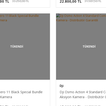
,00 TL
22.800,00 TL
33.250,00 TL
31.587,50 TL
TÜKENDİ
TÜKENDİ
Dji
ero 11 Black Special Bundle
Dji Osmo Action 4 Standard
 Kamera
Aksiyon Kamera - Distribütör G