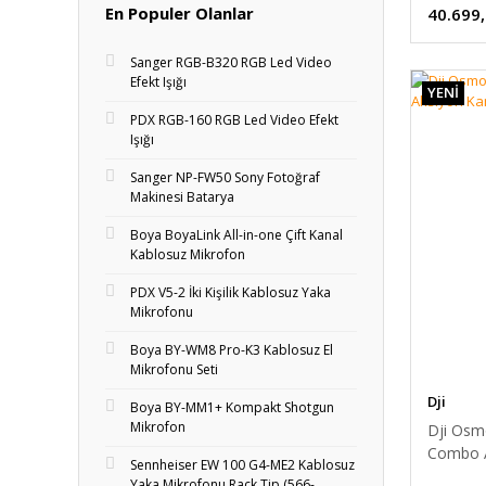
En Populer Olanlar
40.699
Sanger RGB-B320 RGB Led Video
Efekt Işığı
YENİ
PDX RGB-160 RGB Led Video Efekt
Işığı
Sanger NP-FW50 Sony Fotoğraf
Makinesi Batarya
Boya BoyaLink All-in-one Çift Kanal
Kablosuz Mikrofon
PDX V5-2 İki Kişilik Kablosuz Yaka
Mikrofonu
Boya BY-WM8 Pro-K3 Kablosuz El
Mikrofonu Seti
Dji
Boya BY-MM1+ Kompakt Shotgun
Mikrofon
Dji Osm
Combo A
Sennheiser EW 100 G4-ME2 Kablosuz
Garantili
Yaka Mikrofonu Rack Tip (566-