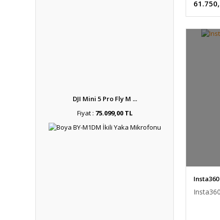
61.750
DJI Mini 5 Pro Fly M ...
Fiyat :
75.099,00 TL
Insta360
Insta36