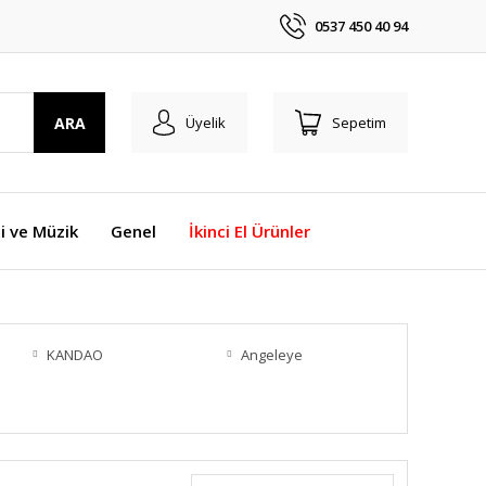
0537 450 40 94
ARA
Üyelik
Sepetim
i ve Müzik
Genel
İkinci El Ürünler
KANDAO
Angeleye