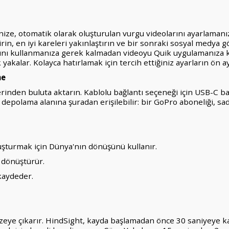
nize, otomatik olarak oluşturulan vurgu videolarını ayarlamanı
ştirin, en iyi kareleri yakınlaştırın ve bir sonraki sosyal med
ını kullanmanıza gerek kalmadan videoyu Quik uygulamanıza ka
 yakalar. Kolayca hatırlamak için tercih ettiğiniz ayarların ön a
me
erinden buluta aktarın. Kablolu bağlantı seçeneği için USB-C bağ
ut depolama alanına şuradan erişilebilir: bir GoPro aboneliği, s
 oluşturmak için Dünya'nın dönüşünü kullanır.
e dönüştürür.
 kaydeder.
zeye çıkarır. HindSight, kayda başlamadan önce 30 saniyeye 