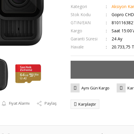
Kategori
Aksiyon Ka
Stok Kodu
Gopro CHD
GTIN/EAN
810116382
Kargo
Saat 15:00'a
Garanti Süresi
24 Ay
Havale
20.733,75 T
Aynı Gün Kargo
Kar
Fiyat Alarmı
Paylaş
Karşılaştır