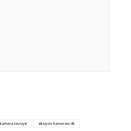
ıza iletebilirsiniz.
 kamera tavsiye
aksiyon kamerası 4k