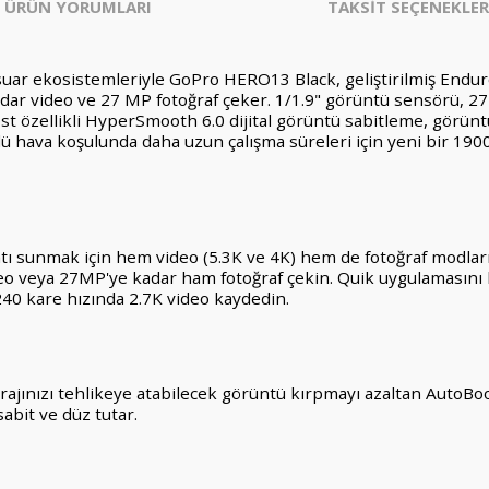
ÜRÜN YORUMLARI
TAKSİT SEÇENEKLER
esuar ekosistemleriyle GoPro HERO13 Black, geliştirilmiş Endur
dar video ve 27 MP fotoğraf çeker. 1/1.9" görüntü sensörü, 27
oost özellikli HyperSmooth 6.0 dijital görüntü sabitleme, görün
rlü hava koşulunda daha uzun çalışma süreleri için yeni bir 
ntı sunmak için hem video (5.3K ve 4K) hem de fotoğraf modları 
deo veya 27MP'ye kadar ham fotoğraf çekin. Quik uygulamasını 
240 kare hızında 2.7K video kaydedin.
rajınızı tehlikeye atabilecek görüntü kırpmayı azaltan AutoBo
bit ve düz tutar.