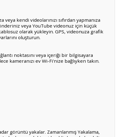
za veya kendi videolarınızı sıfırdan yapmanıza
ya gönderiniz veya YouTube videonuz için küçük
blosuz olarak yükleyin. GPS, videonuza grafik
yarlarını oluşturun.
lantı noktasını veya içeriği bir bilgisayara
adece kameranızı ev Wi-Fi'nize bağlıyken takın.
kadar görüntü yakalar. Zamanlanmış Yakalama,