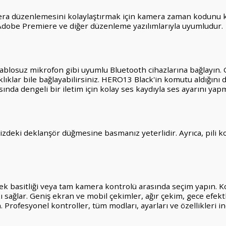
era düzenlemesini kolaylaştırmak için kamera zaman kodunu kol
 Adobe Premiere ve diğer düzenleme yazılımlarıyla uyumludur.
ablosuz mikrofon gibi uyumlu Bluetooth cihazlarına bağlayın. G
klıklar bile bağlayabilirsiniz. HERO13 Black'in komutu aldığını
ında dengeli bir iletim için kolay ses kaydıyla ses ayarını yapm
nizdeki deklanşör düğmesine basmanız yeterlidir. Ayrıca, pil
k basitliği veya tam kamera kontrolü arasında seçim yapın. Ko
sağlar. Geniş ekran ve mobil çekimler, ağır çekim, gece efekt
 Profesyonel kontroller, tüm modları, ayarları ve özellikleri 