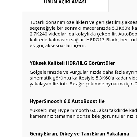
ÜRÜN AÇIKLAMASI
Tutarlı donanım özellikleri ve genişletilmiş aks
seçeneğiyle bir sonraki maceranızda 5,3K60'a ka
2.7K240 videoları da kolaylıkla çekebilir. AutoB
kalitede kalmasını sağlar. HERO13 Black, her tü
ek güç aksesuarları içerir.
Yüksek Kaliteli HDR/HLG Görüntüler
Gölgelerinizde ve vurgularınızda daha fazla ayrı
sinematik görüntü kalitesiyle 5.3K60'a kadar vi
yakalayabilirsiniz. 8x ağır çekimde oynatma için 
HyperSmooth 6.0 AutoBoost ile
Yükseltilmiş HyperSmooth 6.0, aksi takdirde kad
kameranız tamamen dönse bile görüntülerinizi sa
Geniş Ekran, Dikey ve Tam Ekran Yakalama