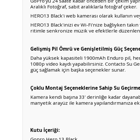
GoPro'yu 24 saate kadar önceden bir çekim yapma
Aralıklı Fotoğraf, sabit aralıklarla fotoğraf çeker.
HERO13 Black'i web kamerası olarak kullanın veya 
HERO13 Black'inizi ev Wi-Fi'nize bağlıyken takın
ritimle senkronize müzik ve efektlerle düzenlene
Gelişmiş Pil Ömrü ve Genişletilmiş Güç Seçene
Daha yüksek kapasiteli 1900mAh Enduro pil, her 
1080p video kaydı yapabilirsiniz. Contacto Su Ge
güç sağlamak için başka seçenekler sunar.
Çoklu Montaj Seçeneklerine Sahip Su Geçirm
Kamera kendi başına 33' derinliğe kadar dayanabi
manyetik arayüz ile kamera yapılandırmanıza ek
Kutu İçeriği:
Gopro Hero 13 Black