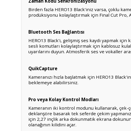
Zaman Kodu Senkronizasyonu
Birden fazla HERO13 Black'iniz varsa, çoklu kam
prodüksiyonu kolaylaştırmak için Final Cut Pro,
Bluetooth Ses Bağlantısı
HERO13 Black'i, gelişmiş ses kaydı yapmak için k
sesli komutları kolaylaştırmak için kablosuz kula
uyarılarını duyun. Atmosferik ses ve vokaller aras
QuikCapture
Kameranızı hızla başlatmak için HERO13 Black'i
beklemeye alabilirsiniz.
Pro veya Kolay Kontrol Modları
Kameranın iki kontrol modunu kullanarak, çek-çe
deklanşöre basarak tek seferde çekim yapmanızı 
için 2,27 inçlik arka dokunmatik ekrana dokunun.
olanağının kilidini açar.