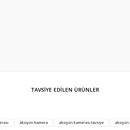
er konularda yetersiz gördüğünüz noktaları öneri formunu kullanarak tarafım
TAVSİYE EDİLEN ÜRÜNLER
Bu ürüne ilk yorumu siz yapın!
Yorum Yaz
erası
aksiyon kamera
aksiyon kamerası tavsiye
aksiyon