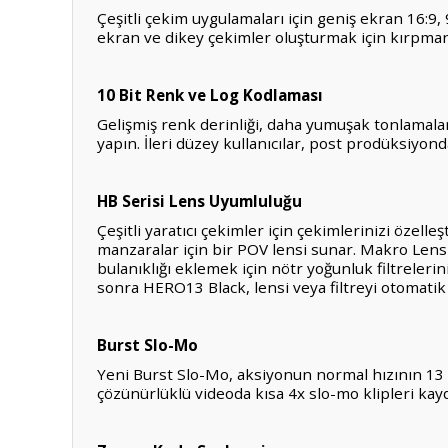
Çeşitli çekim uygulamaları için geniş ekran 16:9
ekran ve dikey çekimler oluşturmak için kırpman
10 Bit Renk ve Log Kodlaması
Gelişmiş renk derinliği, daha yumuşak tonlamalar
yapın. İleri düzey kullanıcılar, post prodüksiyon
HB Serisi Lens Uyumluluğu
Çeşitli yaratıcı çekimler için çekimlerinizi özell
manzaralar için bir POV lensi sunar. Makro Lens
bulanıklığı eklemek için nötr yoğunluk filtreler
sonra HERO13 Black, lensi veya filtreyi otomatik 
Burst Slo-Mo
Yeni Burst Slo-Mo, aksiyonun normal hızının 13 kat
çözünürlüklü videoda kısa 4x slo-mo klipleri kayd