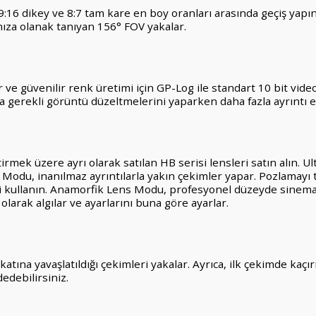
, 9:16 dikey ve 8:7 tam kare en boy oranları arasında geçiş ya
ıza olanak tanıyan 156° FOV yakalar.
 ve güvenilir renk üretimi için GP-Log ile standart 10 bit vide
da gerekli görüntü düzeltmelerini yaparken daha fazla ayrıntı e
eştirmek üzere ayrı olarak satılan HB serisi lensleri satın alın
 Modu, inanılmaz ayrıntılarla yakın çekimler yapar. Pozlamayı
ini kullanın. Anamorfik Lens Modu, profesyonel düzeyde sinema
olarak algılar ve ayarlarını buna göre ayarlar.
ına yavaşlatıldığı çekimleri yakalar. Ayrıca, ilk çekimde kaçır
edebilirsiniz.