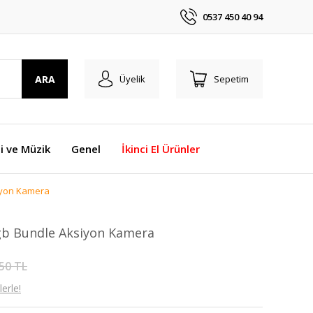
0537 450 40 94
ARA
Üyelik
Sepetim
i ve Müzik
Genel
İkinci El Ürünler
iyon Kamera
gb Bundle Aksiyon Kamera
50 TL
erle!