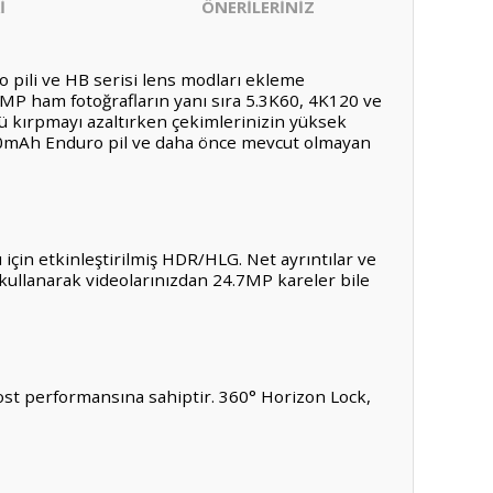
İ
ÖNERİLERİNİZ
o pili ve HB serisi lens modları ekleme
MP ham fotoğrafların yanı sıra 5.3K60, 4K120 ve
tü kırpmayı azaltırken çekimlerinizin yüksek
1900mAh Enduro pil ve daha önce mevcut olmayan
için etkinleştirilmiş HDR/HLG. Net ayrıntılar ve
kullanarak videolarınızdan 24.7MP kareler bile
ost performansına sahiptir. 360° Horizon Lock,