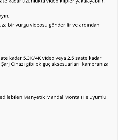
e kadar uzunlukta video klipler yakalayabilir.
ayın.
uza bir vurgu videosu gönderilir ve ardından
aate kadar 5,3K/4K video veya 2,5 saate kadar
Şarj Cihazı gibi ek güç aksesuarları, kameranıza
n edilebilen Manyetik Mandal Montajı ile uyumlu