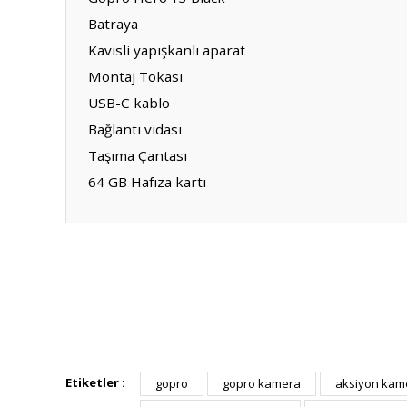
Batraya
Kavisli yapışkanlı aparat
Montaj Tokası
USB-C kablo
Bağlantı vidası
Taşıma Çantası
64 GB Hafıza kartı
Bu ürünün fiyat bilgisi, resim, ürün açıklamalarında ve diğ
Görüş ve önerileriniz için teşekkür ederiz.
Ürün resmi kalitesiz, bozuk veya görüntülenemiyor.
Ürün açıklamasında eksik bilgiler bulunuyor.
YENİ
Ürün bilgilerinde hatalar bulunuyor.
Etiketler :
gopro
gopro kamera
aksiyon kam
Ürün fiyatı diğer sitelerden daha pahalı.