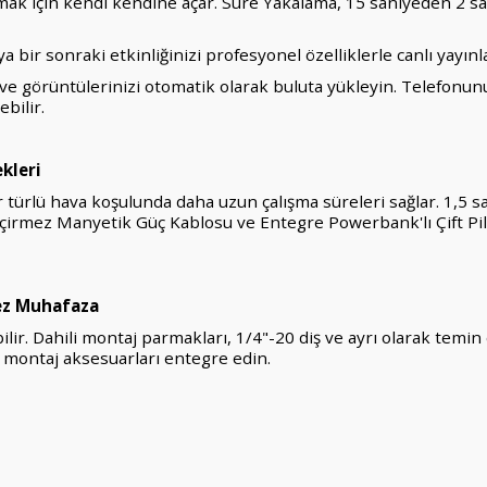
k için kendi kendine açar. Süre Yakalama, 15 saniyeden 2 saat
bir sonraki etkinliğinizi profesyonel özelliklerle canlı yayınl
 ve görüntülerinizi otomatik olarak buluta yükleyin. Telefonun
bilir.
kleri
türlü hava koşulunda daha uzun çalışma süreleri sağlar. 1,5 s
çirmez Manyetik Güç Kablosu ve Entegre Powerbank'lı Çift Pil 
ez Muhafaza
lir. Dahili montaj parmakları, 1/4"-20 diş ve ayrı olarak temi
 montaj aksesuarları entegre edin.