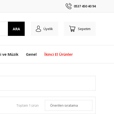
0537 450 40 94
ARA
Üyelik
Sepetim
i ve Müzik
Genel
İkinci El Ürünler
Toplam 1 ürün