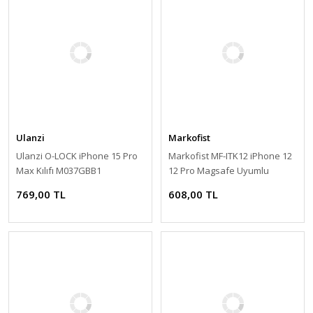
Ulanzi
Markofist
Ulanzi O-LOCK iPhone 15 Pro
Markofist MF-ITK12 iPhone 12
Max Kılıfı M037GBB1
12 Pro Magsafe Uyumlu
Manyetik Şeffaf Silikon Kılıf
769,00 TL
608,00 TL