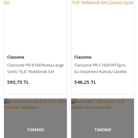
Classone
Classone
Classone PR-R164 Roma Large
Classone PR-C1600 WTXpro
Serisi 15,6'' Notebook Sırt
Su Geçirmez Kumaş Casetto
Çantası Gri
Serisi 15.6'' Notebook Sırt
593,75 TL
546,25 TL
Çantası Siyah
TÜKENDİ
TÜKENDİ