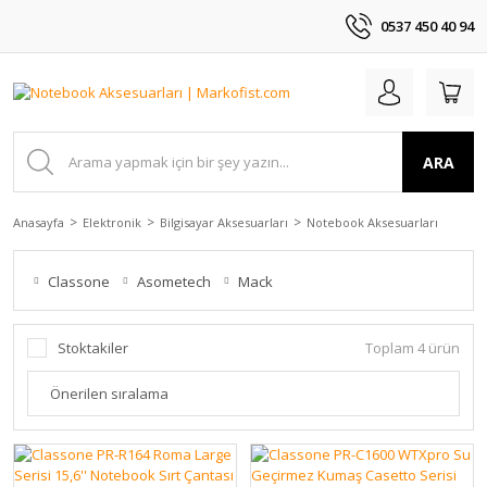
0537 450 40 94
ARA
Anasayfa
Elektronik
Bilgisayar Aksesuarları
Notebook Aksesuarları
Classone
Asometech
Mack
Stoktakiler
Toplam 4 ürün