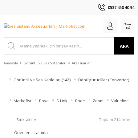
0537 450 40 94
ARA
Anasayfa
Görüntü ve Ses Sistemleri
Aksesuarlar
Görüntü ve Ses Kabloları
(143)
Dönüştürücüler (Convertor)
(42)
Markofist
Boya
S-Link
Rode
Zoom
Valueline
Stoktakiler
Toplam 214 ürün