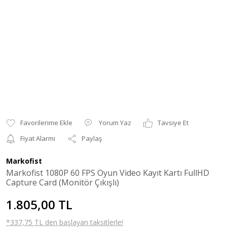
Yorum Yaz
Tavsiye Et
Fiyat Alarmı
Paylaş
Markofist
Markofist 1080P 60 FPS Oyun Video Kayıt Kartı FullHD
Capture Card (Monitör Çıkışlı)
1.805,00 TL
*337,75 TL den başlayan taksitlerle!