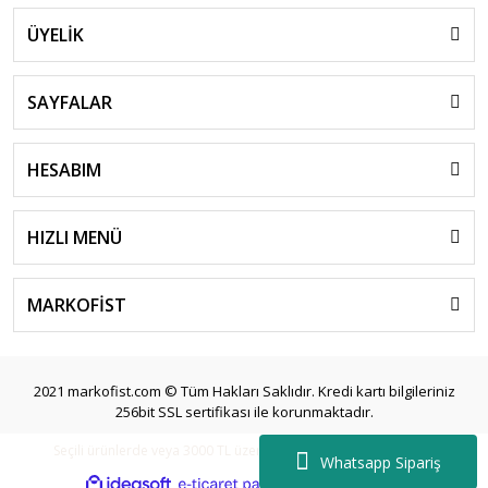
ÜYELİK
SAYFALAR
HESABIM
HIZLI MENÜ
MARKOFİST
2021 markofist.com © Tüm Hakları Saklıdır. Kredi kartı bilgileriniz
256bit SSL sertifikası ile korunmaktadır.
Seçili ürünlerde veya 3000 TL üzeri siparişlerde ücretsiz kargo.
Whatsapp Sipariş
ile
ideasoft
e-