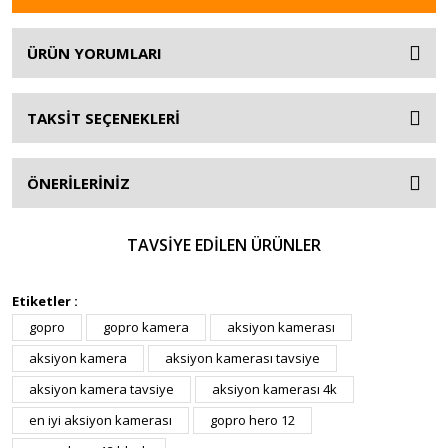
ÜRÜN YORUMLARI
TAKSİT SEÇENEKLERİ
ÖNERİLERİNİZ
TAVSİYE EDİLEN ÜRÜNLER
YENİ
Etiketler :
gopro
gopro kamera
aksiyon kamerası
aksiyon kamera
aksiyon kamerası tavsiye
aksiyon kamera tavsiye
aksiyon kamerası 4k
en iyi aksiyon kamerası
gopro hero 12