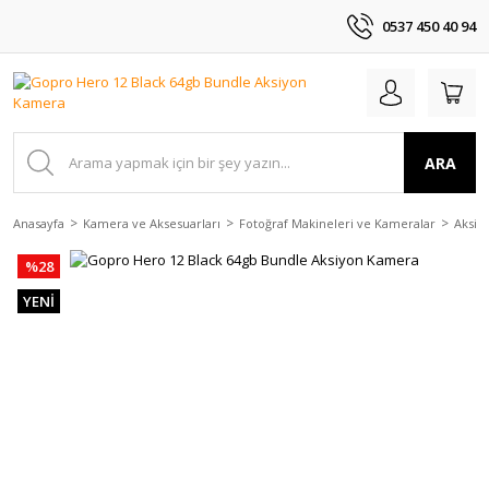
0537 450 40 94
ARA
Anasayfa
Kamera ve Aksesuarları
Fotoğraf Makineleri ve Kameralar
Aksiy
%28
YENİ