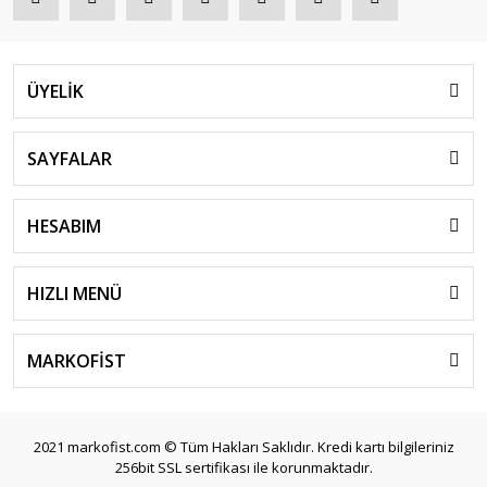
ÜYELİK
SAYFALAR
HESABIM
HIZLI MENÜ
Sanger
Sanger GO181 Gopro Hero 9 10 11 12 Uyumlu Kırmızı Filtre
MARKOFİST
399,00 TL
2021 markofist.com © Tüm Hakları Saklıdır. Kredi kartı bilgileriniz
256bit SSL sertifikası ile korunmaktadır.