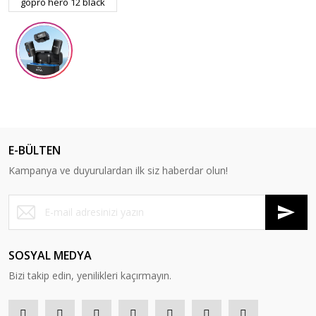
gopro hero 12 black
Ulanzi
E-BÜLTEN
Ulanzi G9-4 Gopro Hero 9 10 11 Vlog Case Plastik Çerçeve
Kampanya ve duyurulardan ilk siz haberdar olun!
1.000,00 TL
SOSYAL MEDYA
Bizi takip edin, yenilikleri kaçırmayın.