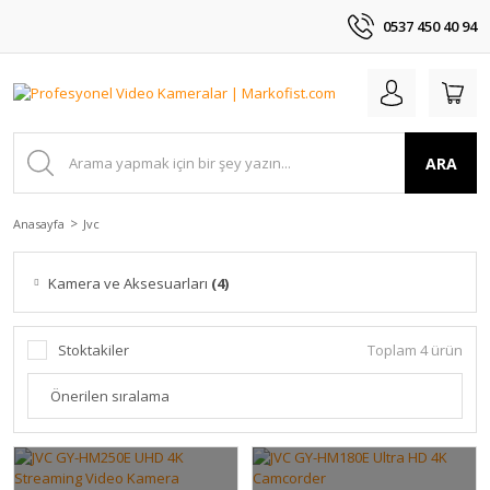
0537 450 40 94
ARA
Anasayfa
Jvc
Kamera ve Aksesuarları
(4)
Stoktakiler
Toplam 4 ürün