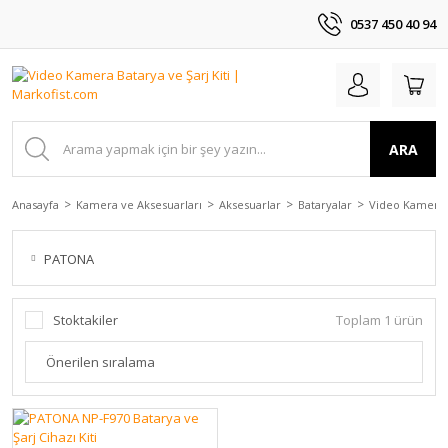
0537 450 40 94
ARA
Anasayfa
Kamera ve Aksesuarları
Aksesuarlar
Bataryalar
Video Kamera B
PATONA
Stoktakiler
Toplam 1 ürün