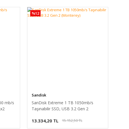
%12
Sandisk
00 mb/s
SanDisk Extreme 1 TB 1050mb/s
2x2
Taşınabilir SSD, USB 3.2 Gen 2
(Monterey)
13.334,20 TL
15.152,50 TL