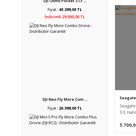
DJI Osmo Pocket 3 Cr ...
Fiyat :
43.299,00 TL
İndirimli 29.000,00 TL
Seagate
DJI Neo Fly More Com ...
Seagate
Fiyat :
20.399,00 TL
3.0 Har
5.700,0