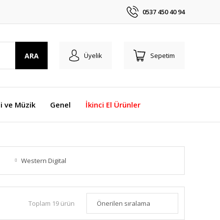
0537 450 40 94
ARA
Üyelik
Sepetim
i ve Müzik
Genel
İkinci El Ürünler
Western Digital
Toplam 19 ürün