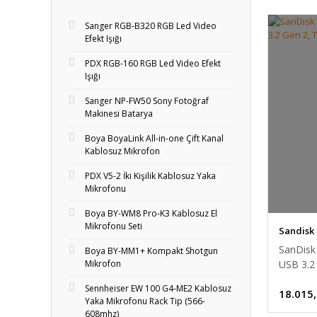
Sanger RGB-B320 RGB Led Video
Efekt Işığı
PDX RGB-160 RGB Led Video Efekt
Işığı
Sanger NP-FW50 Sony Fotoğraf
Makinesi Batarya
Boya BoyaLink All-in-one Çift Kanal
Kablosuz Mikrofon
PDX V5-2 İki Kişilik Kablosuz Yaka
Mikrofonu
Boya BY-WM8 Pro-K3 Kablosuz El
Mikrofonu Seti
Sandisk
SanDisk
Boya BY-MM1+ Kompakt Shotgun
USB 3.2 
Mikrofon
Sennheiser EW 100 G4-ME2 Kablosuz
18.015
Yaka Mikrofonu Rack Tip (566-
608mhz)