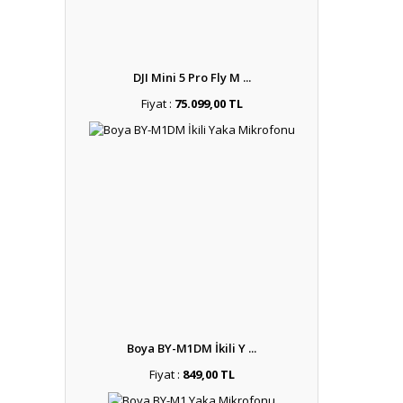
DJI Mini 5 Pro Fly M ...
Fiyat :
75.099,00 TL
Boya BY-M1DM İkili Y ...
Fiyat :
849,00 TL