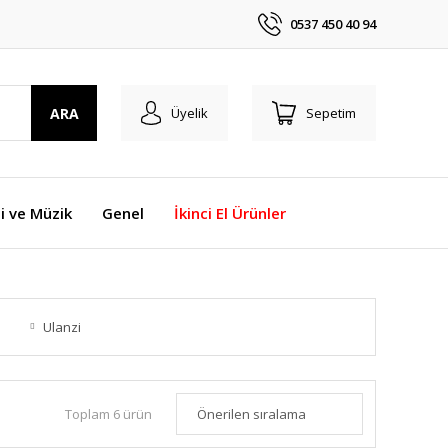
0537 450 40 94
ARA
Üyelik
Sepetim
i ve Müzik
Genel
İkinci El Ürünler
Ulanzi
Toplam 6 ürün