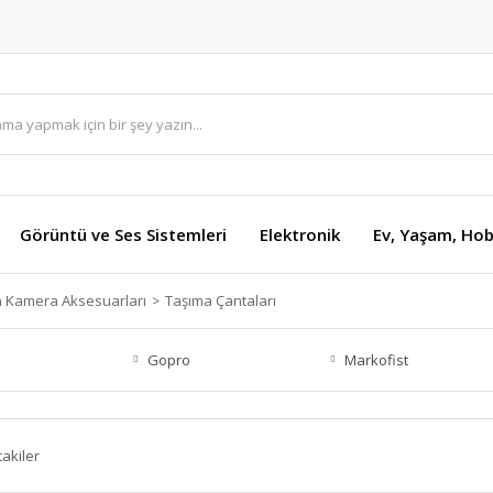
Görüntü ve Ses Sistemleri
Elektronik
Ev, Yaşam, Hob
n Kamera Aksesuarları
Taşıma Çantaları
Gopro
Markofist
takiler