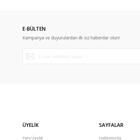
Bu ürüne benzer farklı alternatifler olmalı.
E-BÜLTEN
Kampanya ve duyurulardan ilk siz haberdar olun!
ÜYELİK
SAYFALAR
Yeni Üyelik
Hakkımızda