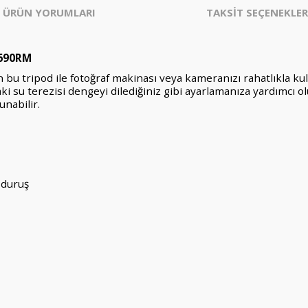
ÜRÜN YORUMLARI
TAKSİT SEÇENEKLER
-690RM
n bu tripod ile fotoğraf makinası veya kameranızı rahatlıkla kul
ki su terezisi dengeyi dilediğiniz gibi ayarlamanıza yardımcı ol
unabilir.
 duruş