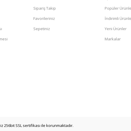
Sipariş Takip
Popüler Ürünl
Favorileriniz
İndirimli Ürünl
sı
Sepetiniz
Yeni Ürünler
şmesi
Markalar
iz 256bit SSL sertifikası ile korunmaktadır.