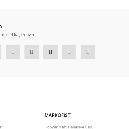
A
nilikleri kaçırmayın.
MARKOFİST
er
Hobyar Mah. Hamidiye Cad.