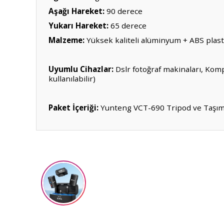
Aşağı Hareket:
90 derece
Yukarı Hareket:
65 derece
Malzeme:
Yüksek kaliteli alüminyum + ABS plast
Uyumlu Cihazlar:
Dslr fotoğraf makinaları, Komp
kullanılabilir)
Paket İçeriği:
Yunteng VCT-690 Tripod ve Taşıma
Bu ürünün fiyat bilgisi, resim, ürün açıklamalarında ve diğ
Görüş ve önerileriniz için teşekkür ederiz.
Ürün resmi kalitesiz, bozuk veya görüntülenemiyor.
Ürün açıklamasında eksik bilgiler bulunuyor.
Ürün bilgilerinde hatalar bulunuyor.
Ürün fiyatı diğer sitelerden daha pahalı.