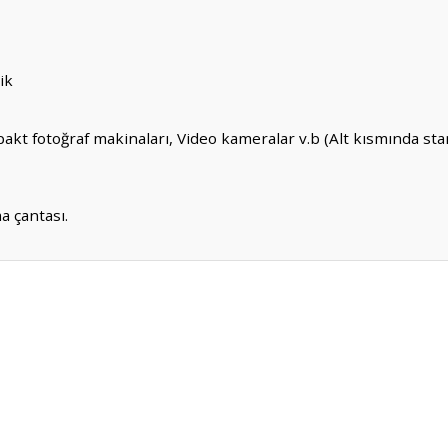
ik
akt fotoğraf makinaları, Video kameralar v.b (Alt kısmında stan
 çantası.
er konularda yetersiz gördüğünüz noktaları öneri formunu kullanarak tarafım
Bu ürüne ilk yorumu siz yapın!
Yorum Yaz