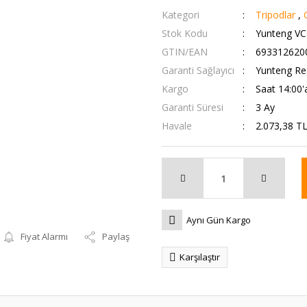
Kategori
Tripodlar
,
Stok Kodu
Yunteng VC
GTIN/EAN
693312620
Garanti Sağlayıcı
Yunteng Res
Kargo
Saat 14:00'
Garanti Süresi
3 Ay
Havale
2.073,38 TL
Aynı Gün Kargo
Fiyat Alarmı
Paylaş
Karşılaştır