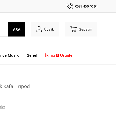
0537 450 40 94
ARA
Üyelik
Sepetim
i ve Müzik
Genel
İkinci El Ürünler
k Kafa Tripod
le!