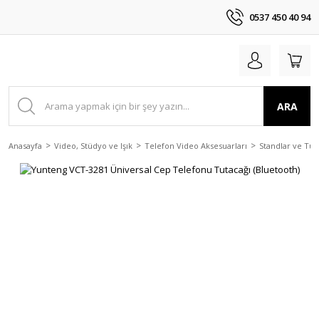
0537 450 40 94
ARA
Anasayfa
Video, Stüdyo ve Işık
Telefon Video Aksesuarları
Standlar ve Tut