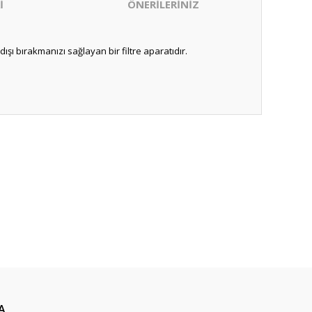
İ
ÖNERİLERİNİZ
şı bırakmanızı sağlayan bir filtre aparatıdır.
ıza iletebilirsiniz.
A