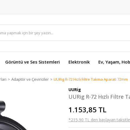
Görüntü ve Ses Sistemleri
Elektronik
Ev, Yaşam, Hob
ları
Adaptör ve Çeviriciler
UURig R-72 Hızlı Filtre Takma Aparatı 72mm
UURig
UURig R-72 Hızlı Filtre
1.153,85 TL
*215,90 TL den başlayan taksitler