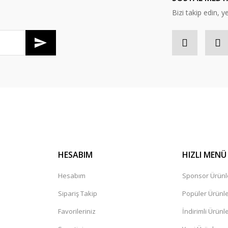
Bizi takip edin, ye
Gönder
HESABIM
HIZLI MENÜ
Hesabım
Sponsor Ürünl
Sipariş Takip
Popüler Ürünl
Favorileriniz
İndirimli Ürünl