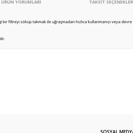
ÜRÜN YORUMLARI
TAKSİT SEÇENEKLER
bir filtreyi söküp takmak ile uğraşmadan hızlıca kullanmanızı veya devre dı
ir.
er konularda yetersiz gördüğünüz noktaları öneri formunu kullanarak tarafım
Bu ürüne ilk yorumu siz yapın!
Yorum Yaz
SOSYAL MEDY