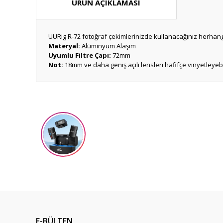
ÜRÜN AÇIKLAMASI
UURig R-72 fotoğraf çekimlerinizde kullanacağınız herhangi 
Materyal:
Alüminyum Alaşım
Uyumlu Filtre Çapı:
72mm
Not:
18mm ve daha geniş açılı lensleri hafifçe vinyetleyebil
Bu ürünün fiyat bilgisi, resim, ürün açıklamalarında ve diğ
Görüş ve önerileriniz için teşekkür ederiz.
Ürün resmi kalitesiz, bozuk veya görüntülenemiyor.
Ürün açıklamasında eksik bilgiler bulunuyor.
Ürün bilgilerinde hatalar bulunuyor.
Ürün fiyatı diğer sitelerden daha pahalı.
Bu ürüne benzer farklı alternatifler olmalı.
E-BÜLTEN