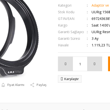
Kategori
Adaptör ve Ç
Stok Kodu
UURig 156
GTIN/EAN
697243638
Kargo
Saat 14:00'
Garanti Sağlayıcı
UURig Resmi
Garanti Süresi
3 Ay
Havale
1.119,23 TL
Karşılaştır
Fiyat Alarmı
Paylaş