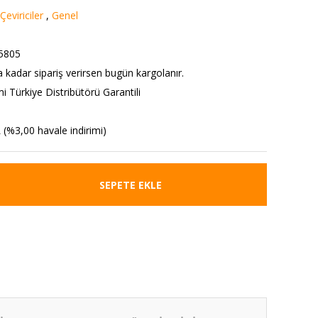
eviriciler
,
Genel
8
5805
a kadar sipariş verirsen bugün kargolanır.
 Türkiye Distribütörü Garantili
 (%3,00 havale indirimi)
SEPETE EKLE