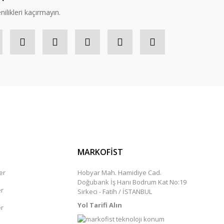
nilikleri kaçırmayın.
MARKOFİST
er
Hobyar Mah. Hamidiye Cad.
Doğubank İş Hanı Bodrum Kat No:19
er
Sirkeci - Fatih / İSTANBUL
Yol Tarifi Alın
er