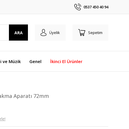
0537 450 40 94
ARA
Üyelik
Sepetim
i ve Müzik
Genel
İkinci El Ürünler
 Takma Aparatı 72mm
le!