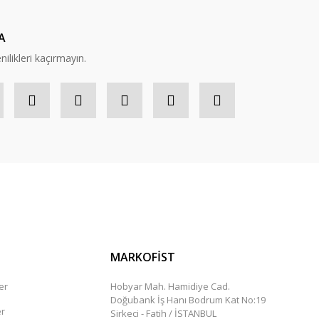
A
nilikleri kaçırmayın.
MARKOFİST
er
Hobyar Mah. Hamidiye Cad.
Doğubank İş Hanı Bodrum Kat No:19
er
Sirkeci - Fatih / İSTANBUL