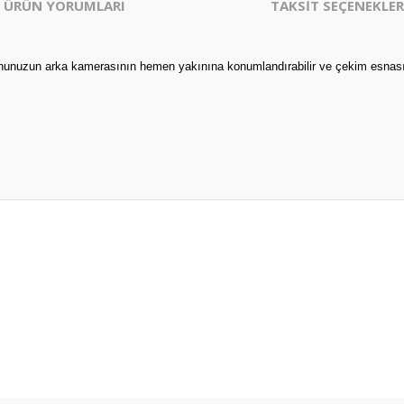
ÜRÜN YORUMLARI
TAKSİT SEÇENEKLER
nunuzun arka kamerasının hemen yakınına konumlandırabilir ve çekim esnasınd
er konularda yetersiz gördüğünüz noktaları öneri formunu kullanarak tarafım
Bu ürüne ilk yorumu siz yapın!
Yorum Yaz