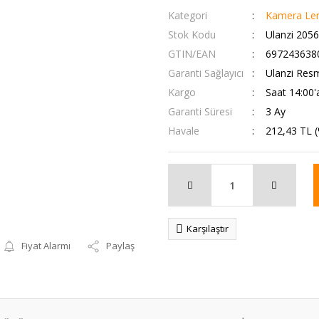
Kategori
Kamera Len
Stok Kodu
Ulanzi 2056
GTIN/EAN
697243638
Garanti Sağlayıcı
Ulanzi Resm
Kargo
Saat 14:00'
Garanti Süresi
3 Ay
Havale
212,43 TL (
Karşılaştır
Fiyat Alarmı
Paylaş