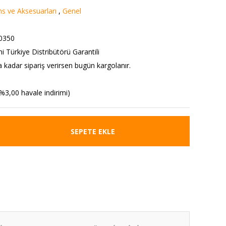
s ve Aksesuarları
,
Genel
0350
i Türkiye Distribütörü Garantili
a kadar sipariş verirsen bugün kargolanır.
%3,00 havale indirimi)
SEPETE EKLE