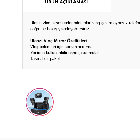
ÜRÜN AÇIKLAMASI
Ulanzi vlog aksesuarlarından olan vlog çekim aynasız telefo
doğru bir bakış yakalayabilirsiniz.
Ulanzi Vlog Mirror Özellikleri
Vlog çekimleri için konumlandırma
Yeniden kullanılabilir nano çıkartmalar
Taşınabilir paket
Bu ürünün fiyat bilgisi, resim, ürün açıklamalarında ve diğ
Görüş ve önerileriniz için teşekkür ederiz.
Ürün resmi kalitesiz, bozuk veya görüntülenemiyor.
Ürün açıklamasında eksik bilgiler bulunuyor.
Ürün bilgilerinde hatalar bulunuyor.
Ürün fiyatı diğer sitelerden daha pahalı.
Bu ürüne benzer farklı alternatifler olmalı.