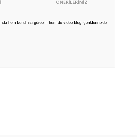
İ
ÖNERİLERİNİZ
a hem kendinizi görebilir hem de video blog içeriklerinizde
ıza iletebilirsiniz.