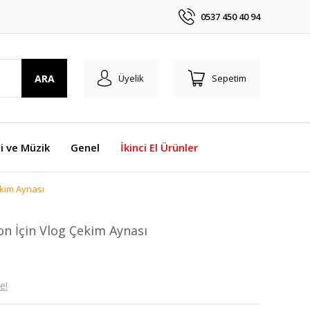
0537 450 40 94
ARA
Üyelik
Sepetim
i ve Müzik
Genel
İkinci El Ürünler
ekim Aynası
on İçin Vlog Çekim Aynası
e!