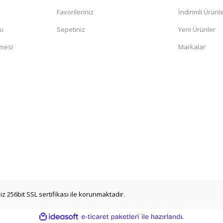
Favorileriniz
İndirimli Ürünl
sı
Sepetiniz
Yeni Ürünler
şmesi
Markalar
iz 256bit SSL sertifikası ile korunmaktadır.
ile
ideasoft
e-