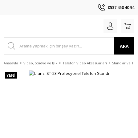
0537 450 40 94
ARA
Anasayfa
Video, Stüdyo ve Işık
Telefon Video Aksesuarları
Standlar ve Tut
YENİ