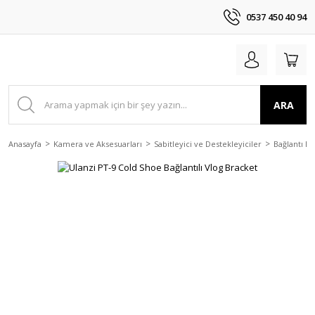
0537 450 40 94
ARA
Anasayfa
Kamera ve Aksesuarları
Sabitleyici ve Destekleyiciler
Bağlantı E