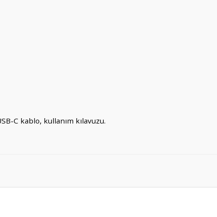
SB-C kablo, kullanım kılavuzu.
er konularda yetersiz gördüğünüz noktaları öneri formunu kullanarak tarafım