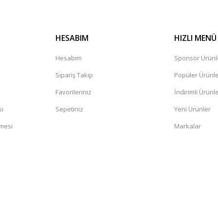
HESABIM
HIZLI MENÜ
Hesabım
Sponsor Ürünl
Sipariş Takip
Popüler Ürünl
Favorileriniz
İndirimli Ürünl
sı
Sepetiniz
Yeni Ürünler
şmesi
Markalar