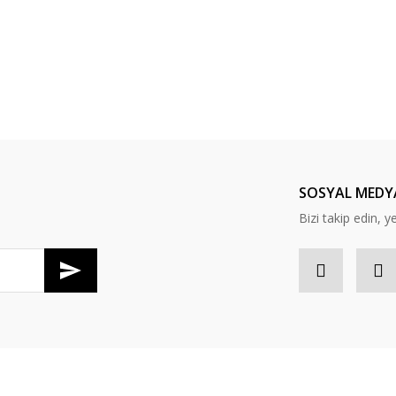
Bu ürüne ilk yorumu siz yapın!
Yorum Yaz
SOSYAL MEDY
Bizi takip edin, ye
Gönder