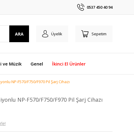
0537 450 40 94
ARA
Üyelik
Sepetim
i ve Müzik
Genel
İkinci El Ürünler
yonlu NP-F570/F750/F970 Pil Şarj Cihazı
yonlu NP-F570/F750/F970 Pil Şarj Cihazı
le!