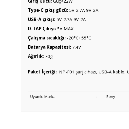
Giriş Gücü:
Güç<22W
Type-C çıkış gücü:
5V-2.7A 9V-2A
USB-A çıkışı:
5V-2.7A 9V-2A
D-TAP Çıkışı:
5A MAX
Çalışma sıcaklığı:
-20°C+55°C
Batarya Kapasitesi:
7.4V
Ağırlık:
70g
Paket İçeriği:
NP-F01 şarj cihazı, USB-A kablo, U
Uyumlu Marka
:
Sony
Bu ürünün fiyat bilgisi, resim, ürün açıklamalarında ve diğ
Görüş ve önerileriniz için teşekkür ederiz.