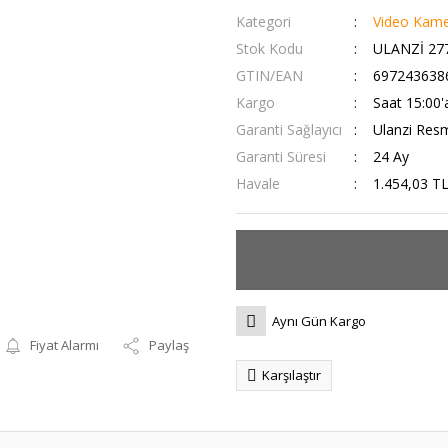
Kategori
Video Kamer
Stok Kodu
ULANZİ 27
GTIN/EAN
697243638
Kargo
Saat 15:00'a
Garanti Sağlayıcı
Ulanzi Resm
Garanti Süresi
24 Ay
Havale
1.454,03 TL
Aynı Gün Kargo
Fiyat Alarmı
Paylaş
Karşılaştır