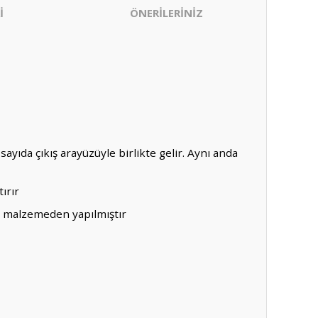
İ
ÖNERİLERİNİZ
ayıda çıkış arayüzüyle birlikte gelir. Aynı anda
ırır
ci malzemeden yapılmıştır