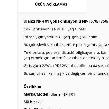
ÜRÜN AÇIKLAMASI
Ulanzi NP-F01 Çok Fonksiyonlu NP-F570/F750/F9
Çok Fonksiyonlu NPF Pil Şarj Cihazı
Pil şarjı, çift yönlü hızlı şarj, geniş kullanım
Bu çok işlevli şarj cihazı, NP-F pilleri geniş çapta 
Telefonlara, pedlere, dizüstü bilgisayarlara, kam
şarj etmek için birden fazla cihazı destekleyin, şa
Giriş gücü 22W'a (PD12W) ulaşabilir, bu da şarj sü
Bu şarj cihazı, karmaşık ve değişken bir ortamda 
Özellikler
Marka/Model:
Ulanzi NP-F01
SKU:
2775