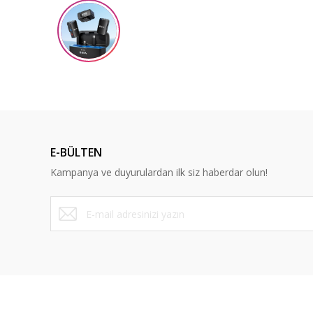
Ürün resmi kalitesiz, bozuk veya görüntülenemiyor.
Ürün açıklamasında eksik bilgiler bulunuyor.
Ürün bilgilerinde hatalar bulunuyor.
Ürün fiyatı diğer sitelerden daha pahalı.
Bu ürüne benzer farklı alternatifler olmalı.
E-BÜLTEN
Kampanya ve duyurulardan ilk siz haberdar olun!