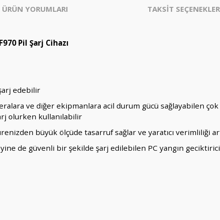
ÜRÜN YORUMLARI
TAKSİT SEÇENEKLER
70 Pil Şarj Cihazı
şarj edebilir
eralara ve diğer ekipmanlara acil durum gücü sağlayabilen çok s
rj olurken kullanılabilir
renizden büyük ölçüde tasarruf sağlar ve yaratıcı verimliliği art
yine de güvenli bir şekilde şarj edilebilen PC yangın geciktiri