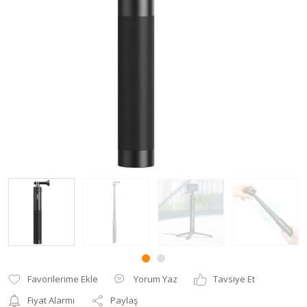
Uzaktan Kumandalar
Vizör ve LCD Eklentileri
Yorum Yaz
Tavsiye Et
Fiyat Alarmı
Paylaş