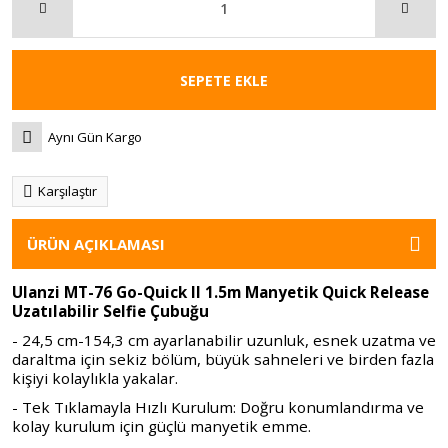
SEPETE EKLE
Aynı Gün Kargo
Karşılaştır
ÜRÜN AÇIKLAMASI
Ulanzi MT-76 Go-Quick II 1.5m Manyetik Quick Release
Uzatılabilir Selfie Çubuğu
- 24,5 cm-154,3 cm ayarlanabilir uzunluk, esnek uzatma ve
daraltma için sekiz bölüm, büyük sahneleri ve birden fazla
kişiyi kolaylıkla yakalar.
- Tek Tıklamayla Hızlı Kurulum: Doğru konumlandırma ve
kolay kurulum için güçlü manyetik emme.