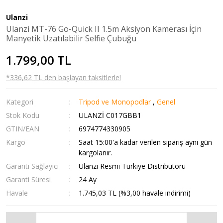
Ulanzi
Ulanzi MT-76 Go-Quick II 1.5m Aksiyon Kamerası İçin
Manyetik Uzatılabilir Selfie Çubuğu
1.799,00 TL
*336,62 TL den başlayan taksitlerle!
Kategori
Tripod ve Monopodlar
,
Genel
Stok Kodu
ULANZİ C017GBB1
GTIN/EAN
6974774330905
Kargo
Saat 15:00'a kadar verilen sipariş aynı gün
kargolanır.
Garanti Sağlayıcı
Ulanzi Resmi Türkiye Distribütörü
Garanti Süresi
24 Ay
Havale
1.745,03 TL (%3,00 havale indirimi)