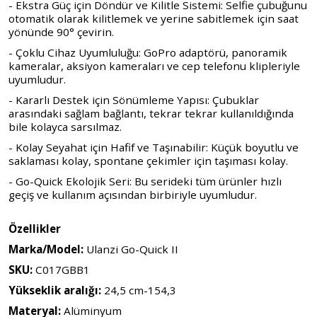
- Ekstra Güç için Döndür ve Kilitle Sistemi: Selfie çubuğunu
otomatik olarak kilitlemek ve yerine sabitlemek için saat
yönünde 90° çevirin.
- Çoklu Cihaz Uyumluluğu: GoPro adaptörü, panoramik
kameralar, aksiyon kameraları ve cep telefonu klipleriyle
uyumludur.
- Kararlı Destek için Sönümleme Yapısı: Çubuklar
arasındaki sağlam bağlantı, tekrar tekrar kullanıldığında
bile kolayca sarsılmaz.
- Kolay Seyahat için Hafif ve Taşınabilir: Küçük boyutlu ve
saklaması kolay, spontane çekimler için taşıması kolay.
- Go-Quick Ekolojik Seri: Bu serideki tüm ürünler hızlı
geçiş ve kullanım açısından birbiriyle uyumludur.
Özellikler
Marka/Model:
Ulanzi Go-Quick II
SKU:
C017GBB1
Yükseklik aralığı:
24,5 cm-154,3
Materyal:
Alüminyum