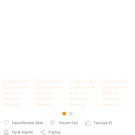
Uzaktan Kumandalar
Vizör ve LCD Eklentileri
Yorum Yaz
Tavsiye Et
Fiyat Alarmı
Paylaş