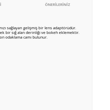
İ
ÖNERİLERİNİZ
ızı sağlayan gelişmiş bir lens adaptörüdür.
k bir sığ alan derinliği ve bokeh eklemektir.
anon odaklama camı bulunur.