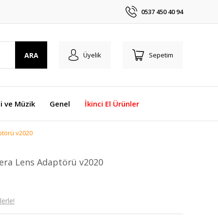
0537 450 40 94
ARA
Üyelik
Sepetim
i ve Müzik
Genel
İkinci El Ürünler
ptörü v2020
era Lens Adaptörü v2020
erle!