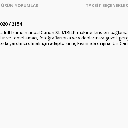
ÜRÜN YORUMLARI
TAKSİT SEÇENEKLER
020 / 2154
uza full frame manual Canon SLR/DSLR makine lensleri bağlaman
ve temel amacı, fotoğraflarınıza ve videolarınıza güzel, gerçe
fazla yardımcı olmak için adaptörün iç kısmında orijinal bir C