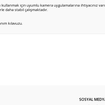
kullanmak için uyumlu kamera uygulamalarına ihtiyacınız vardı
rle daha stabil çalışmaktadır.
anım kılavuzu.
er konularda yetersiz gördüğünüz noktaları öneri formunu kullanarak tarafım
Bu ürüne ilk yorumu siz yapın!
Yorum Yaz
SOSYAL MEDY