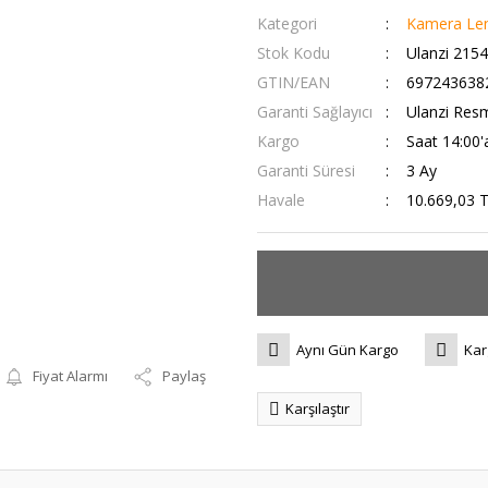
Kategori
Kamera Len
Stok Kodu
Ulanzi 2154
GTIN/EAN
697243638
Garanti Sağlayıcı
Ulanzi Resm
Kargo
Saat 14:00'
Garanti Süresi
3 Ay
Havale
10.669,03 T
Aynı Gün Kargo
Kar
Fiyat Alarmı
Paylaş
Karşılaştır