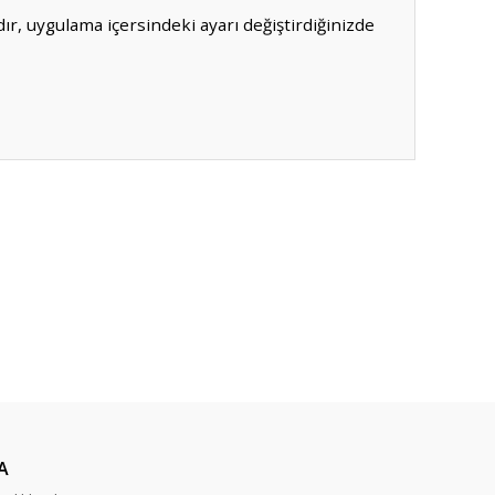
r, uygulama içersindeki ayarı değiştirdiğinizde
ıza iletebilirsiniz.
A