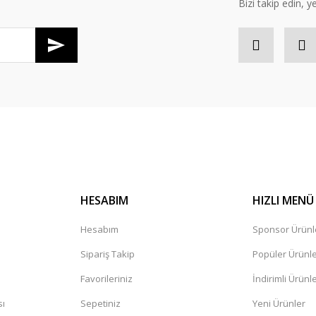
Bizi takip edin, ye
Gönder
HESABIM
HIZLI MENÜ
Hesabım
Sponsor Ürünl
Sipariş Takip
Popüler Ürünl
Favorileriniz
İndirimli Ürünl
sı
Sepetiniz
Yeni Ürünler