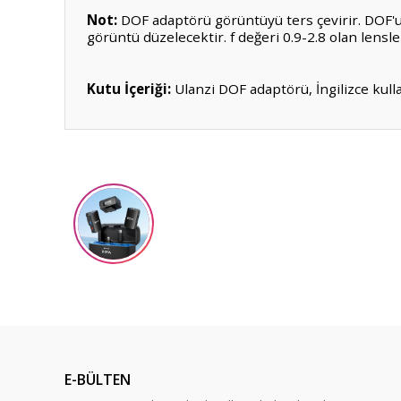
Not:
DOF adaptörü görüntüyü ters çevirir. DOF'u 
görüntü düzelecektir. f değeri 0.9-2.8 olan lensle
Kutu İçeriği:
Ulanzi DOF adaptörü, İngilizce kull
Bu ürünün fiyat bilgisi, resim, ürün açıklamalarında ve diğ
Görüş ve önerileriniz için teşekkür ederiz.
Ürün resmi kalitesiz, bozuk veya görüntülenemiyor.
Ürün açıklamasında eksik bilgiler bulunuyor.
Ürün bilgilerinde hatalar bulunuyor.
Ürün fiyatı diğer sitelerden daha pahalı.
Bu ürüne benzer farklı alternatifler olmalı.
E-BÜLTEN