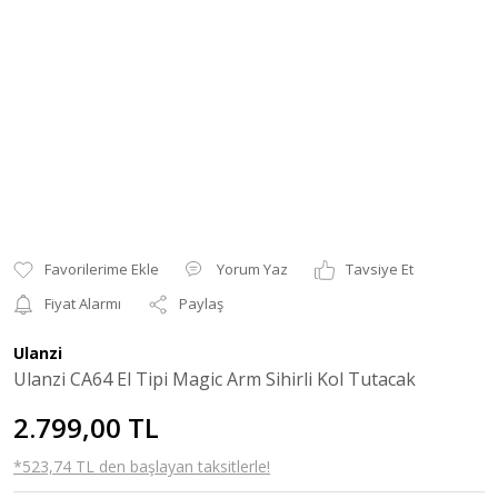
Yorum Yaz
Tavsiye Et
Fiyat Alarmı
Paylaş
Ulanzi
Ulanzi CA64 El Tipi Magic Arm Sihirli Kol Tutacak
2.799,00 TL
*523,74 TL den başlayan taksitlerle!