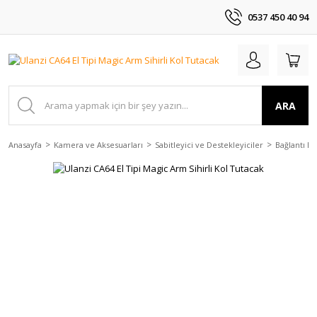
0537 450 40 94
ARA
Anasayfa
Kamera ve Aksesuarları
Sabitleyici ve Destekleyiciler
Bağlantı E