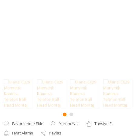
Uzaktan Kumandalar
Vizör ve LCD Eklentileri
Yorum Yaz
Tavsiye Et
Fiyat Alarmı
Paylaş