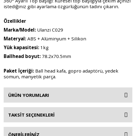
360° Ayarlı Top Başlığı: Küresel top başlığıyla çekim açınızı
istediğiniz gibi ayarlama özgürlüğünün tadını çıkarın.
Özellikler
Marka/Model:
Ulanzi C029
Materyal:
ABS + Alüminyum + Silikon
Yük kapasitesi:
1kg
Ballhead boyut:
78.2x70.5mm
Paket İçeriği:
Ball head kafa, gopro adaptörü, yedek
somun, manyetik parça.
ÜRÜN YORUMLARI
TAKSİT SEÇENEKLERİ
ÖNERİLERİNİZ