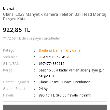
Ulanzi
Ulanzi C029 Manyetik Kamera Telefon Ball Head Montaj
Parçası Kafa
922,85 TL
*172,68 TL den başlayan taksitlerle!
Kategori
Bağlantı Elemanları
,
Genel
Stok Kodu
ULANZİ C062GBB1
GTIN/EAN
6974774330912
Kargo
Saat 15:00'a kadar verilen sipariş aynı gün
kargolanır.
Garanti Sağlayıcı
Ulanzi Resmi Türkiye Distribütörü
Garanti Süresi
24 Ay
Havale
895,16 TL (%3,00 havale indirimi)