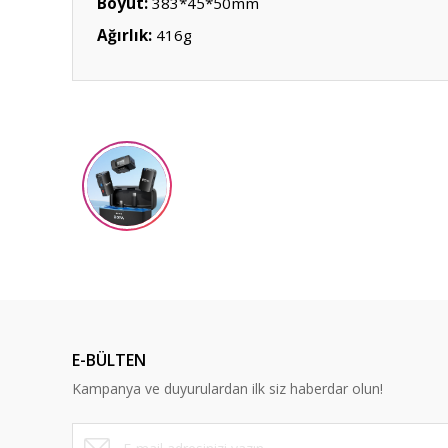
Boyut:
383*45*50mm
Ağırlık:
416g
Bu ürünün fiyat bilgisi, resim, ürün açıklamalarında ve diğ
Görüş ve önerileriniz için teşekkür ederiz.
Ürün resmi kalitesiz, bozuk veya görüntülenemiyor.
Ürün açıklamasında eksik bilgiler bulunuyor.
Ürün bilgilerinde hatalar bulunuyor.
Ürün fiyatı diğer sitelerden daha pahalı.
Bu ürüne benzer farklı alternatifler olmalı.
E-BÜLTEN
Kampanya ve duyurulardan ilk siz haberdar olun!