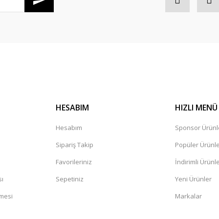
HESABIM
HIZLI MENÜ
Hesabım
Sponsor Ürünl
Sipariş Takip
Popüler Ürünl
Favorileriniz
İndirimli Ürünl
sı
Sepetiniz
Yeni Ürünler
şmesi
Markalar