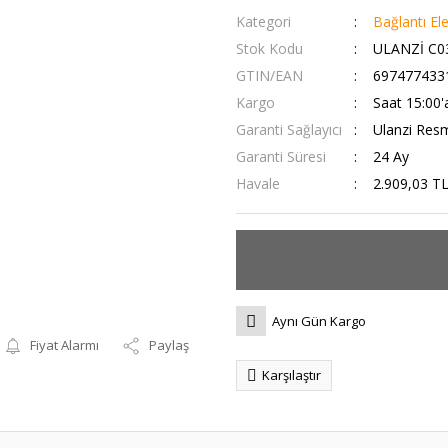
Kategori
Bağlantı El
Stok Kodu
ULANZİ C
GTIN/EAN
697477433
Kargo
Saat 15:00'a
Garanti Sağlayıcı
Ulanzi Resm
Garanti Süresi
24 Ay
Havale
2.909,03 TL
Aynı Gün Kargo
Fiyat Alarmı
Paylaş
Karşılaştır