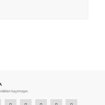
ıza iletebilirsiniz.
A
nilikleri kaçırmayın.