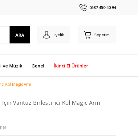
0537 450 40 94
ARA
Üyelik
Sepetim
i ve Müzik
Genel
İkinci El Ürünler
rici Kol Magic Arm
 İçin Vantuz Birleştirici Kol Magic Arm
le!