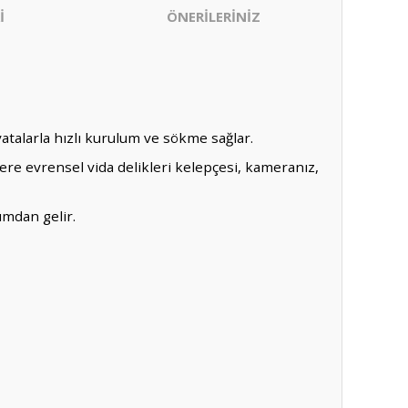
İ
ÖNERİLERİNİZ
vatalarla hızlı kurulum ve sökme sağlar.
üzere evrensel vida delikleri kelepçesi, kameranız,
ımdan gelir.