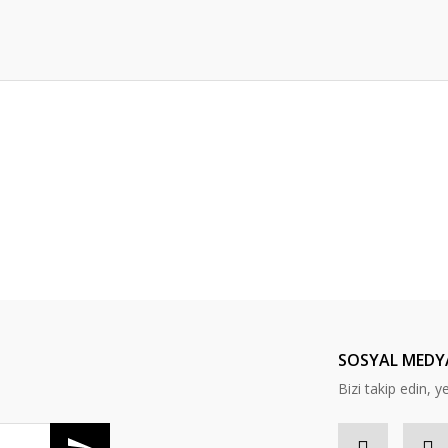
er konularda yetersiz gördüğünüz noktaları öneri formunu kullanarak tarafım
Bu ürüne ilk yorumu siz yapın!
Yorum Yaz
SOSYAL MEDY
Bizi takip edin, ye
Gönder