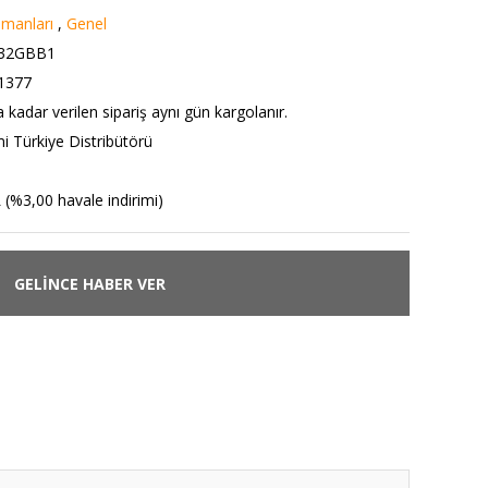
emanları
,
Genel
032GBB1
1377
 kadar verilen sipariş aynı gün kargolanır.
i Türkiye Distribütörü
 (%3,00 havale indirimi)
GELİNCE HABER VER