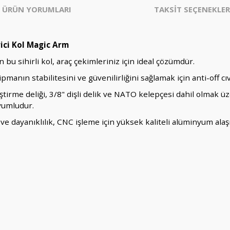
ÜRÜN YORUMLARI
TAKSİT SEÇENEKLER
rici Kol Magic Arm
 bu sihirli kol, araç çekimleriniz için ideal çözümdür.
manın stabilitesini ve güvenilirliğini sağlamak için anti-off cı
rleştirme deliği, 3/8" dişli delik ve NATO kelepçesi dahil olmak 
uyumludur.
e dayanıklılık, CNC işleme için yüksek kaliteli alüminyum alaş