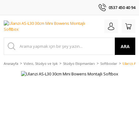
0537 450 40 94
ARA
Anasayfa
Video, Stüdyo ve Işık
Stüdyo Ekipmanları
Softboxlar
Ulanzi AS