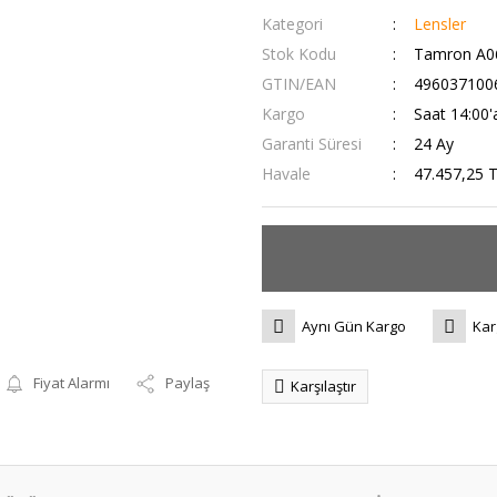
Kategori
Lensler
Stok Kodu
Tamron A06
GTIN/EAN
496037100
Kargo
Saat 14:00'
Garanti Süresi
24 Ay
Havale
47.457,25 T
Aynı Gün Kargo
Kar
Fiyat Alarmı
Paylaş
Karşılaştır