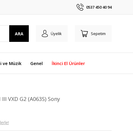
0537 450 40 94
ARA
Üyelik
Sepetim
i ve Müzik
Genel
İkinci El Ürünler
III VXD G2 (A063S) Sony
erle!