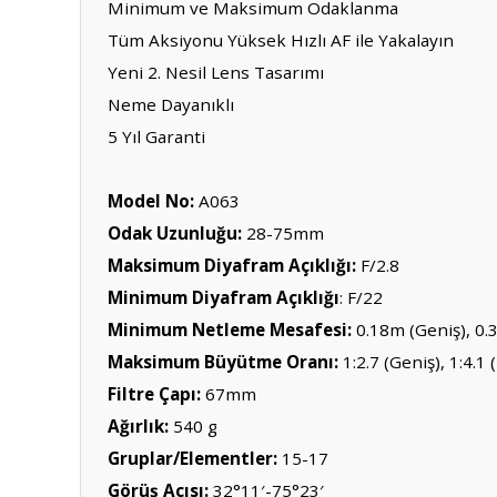
Minimum ve Maksimum Odaklanma
Tüm Aksiyonu Yüksek Hızlı AF ile Yakalayın
Yeni 2. Nesil Lens Tasarımı
Neme Dayanıklı
5 Yıl Garanti
Model No:
A063
Odak Uzunluğu:
28-75mm
Maksimum Diyafram Açıklığı:
F/2.8
Minimum Diyafram Açıklığı
: F/22
Minimum Netleme Mesafesi:
0.18m (Geniş), 0.
Maksimum Büyütme Oranı:
1:2.7 (Geniş), 1:4.1 
Filtre Çapı:
67mm
Ağırlık:
540 g
Gruplar/Elementler:
15-17
Görüş Açısı:
32°11′-75°23′