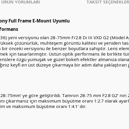
ÜRÜN YORUMLARI
TAKSİT SEÇENEKLER
Sony Full Frame E-Mount Uyumlu
rformans
36) yeni versiyonu olan 28-75mm F/2.8 Di III VXD G2 (Model A
ir. Yüksek çözünürlük, muhteşem görüntü kalitesi ve yeniden t
en bir önceki versiyonu ile benzer boyutlara sahiptir. Lens el
mek için tasarlanmıştır. Üstün optik performans ile birlikte 
 lenslere özgü yumuşak ve güzel bokeh efektler almanıza olan
n aldığınız keyfi en üst düzeye çıkarmaya bir adım daha yaklaştır
28-75mm’ ye göre geliştirildi. Tamron 28-75 mm F2.8 G2’ nin
dını çıkarmanız için maksimum büyütme oranı 1:2.7 olarak aya
8m ve maksimum büyütme oranı 1:4.1’ dir.