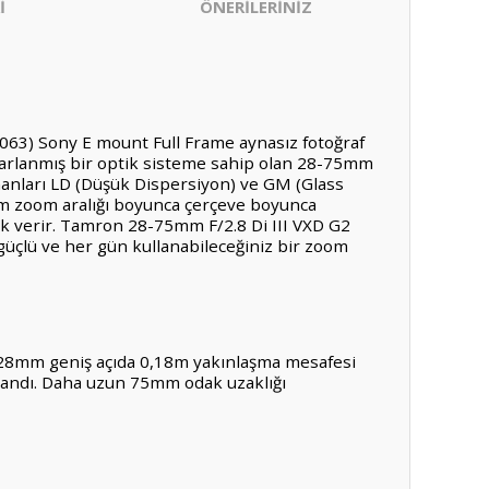
İ
ÖNERİLERİNİZ
063) Sony E mount Full Frame aynasız fotoğraf
asarlanmış bir optik sisteme sahip olan 28-75mm
emanları LD (Düşük Dispersiyon) ve GM (Glass
tüm zoom aralığı boyunca çerçeve boyunca
ak verir. Tamron 28-75mm F/2.8 Di III VXD G2
an güçlü ve her gün kullanabileceğiniz bir zoom
 28mm geniş açıda 0,18m yakınlaşma mesafesi
rlandı. Daha uzun 75mm odak uzaklığı