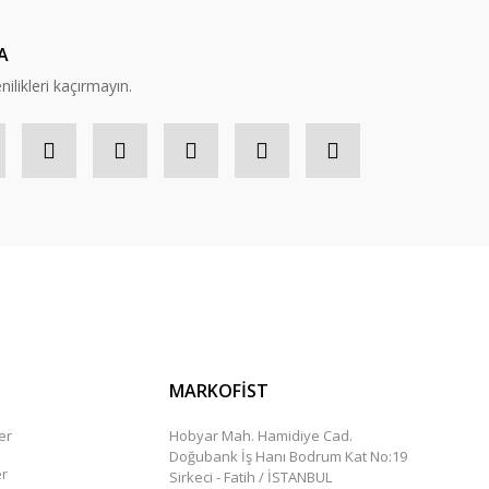
A
nilikleri kaçırmayın.
MARKOFİST
er
Hobyar Mah. Hamidiye Cad.
Doğubank İş Hanı Bodrum Kat No:19
er
Sirkeci - Fatih / İSTANBUL