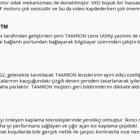
 odak mekanizması ile donatılmıştır. VXD büyük bir hassasiyet
 AF motoru çok sessizdir ve bu da video kaydederken çok önemli
tyTM
 tarafından geliştirilen yeni TAMRON Lens Utility yazılımı ile
e bağlantı portundan bağlayarak bilgisayar üzerinden çalıştırıla
gelecekte tanıtılacak TAMRON lenslerinin ayırt edici özelliği 
ının kauçuğundaki çizgili desen yeniden tasarlanarak iyileştiril
ha parlaktır. TAMRON müşteri geri bildirimlerini dikkate aldı 
önleyen kaplama teknolojilerinde yenilikçi olmuştur. İkinci 
ha iyi performans sağlayan ve çığır açan bir kaplama çeşididi
ı koşullarda bile gerçek netlik ile çarpıcı kontrastla ince nesn