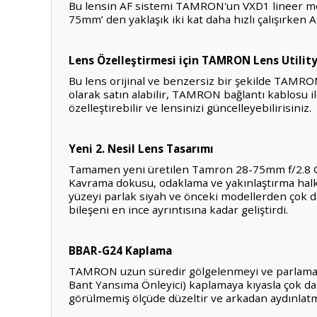
Bu lensin AF sistemi TAMRON'un VXD1 lineer motor
75mm’ den yaklaşık iki kat daha hızlı çalışırken
Lens Özelleştirmesi için TAMRON Lens Utili
Bu lens orijinal ve benzersiz bir şekilde TAMRON
olarak satın alabilir, TAMRON bağlantı kablosu il
özelleştirebilir ve lensinizi güncelleyebilirisiniz.
Yeni 2. Nesil Lens Tasarımı
Tamamen yeni üretilen Tamron 28-75mm f/2.8 G2, 
Kavrama dokusu, odaklama ve yakınlaştırma halkalar
yüzeyi parlak siyah ve önceki modellerden çok da
bileşeni en ince ayrıntısına kadar geliştirdi.
BBAR-G24 Kaplama
TAMRON uzun süredir gölgelenmeyi ve parlamayı 
Bant Yansıma Önleyici) kaplamaya kıyasla çok da
görülmemiş ölçüde düzeltir ve arkadan aydınlatmal