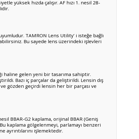
le yüksek hızda çalışır. AF hızı 1. nesil 28-
dir.
 uyumludur. TAMRON Lens Utility’ i isteğe bağlı
bilirsiniz. Bu sayede lens üzerindeki işlevleri
haline gelen yeni bir tasarıma sahiptir.
di. Bazı iç parçalar da geliştirildi. Lensin dış
ve gözden geçirdi lensin her bir parçası ve
nesil BBAR-G2 kaplama, orijinal BBAR (Geniş
r. Bu kaplama gölgelenmeyi, parlamayı benzeri
e ayrıntılarını işlemektedir.