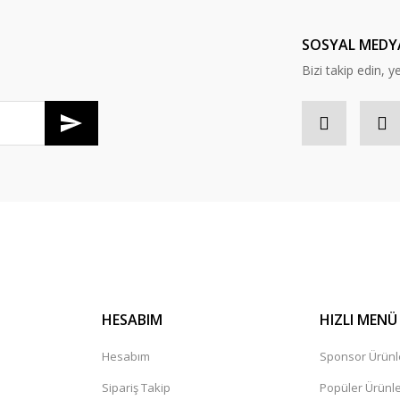
SOSYAL MEDY
Bizi takip edin, ye
Gönder
HESABIM
HIZLI MENÜ
Hesabım
Sponsor Ürünl
Sipariş Takip
Popüler Ürünl