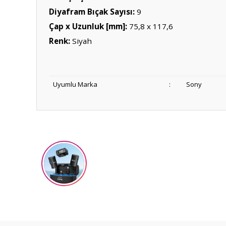
Diyafram Bıçak Sayısı:
9
Çap x Uzunluk [mm]:
75,8 x 117,6
Renk:
Siyah
Uyumlu Marka
:
Sony
Bu ürünün fiyat bilgisi, resim, ürün açıklamalarında ve diğ
Görüş ve önerileriniz için teşekkür ederiz.
Ürün resmi kalitesiz, bozuk veya görüntülenemiyor.
Ürün açıklamasında eksik bilgiler bulunuyor.
Ürün bilgilerinde hatalar bulunuyor.
Ürün fiyatı diğer sitelerden daha pahalı.
Bu ürüne benzer farklı alternatifler olmalı.