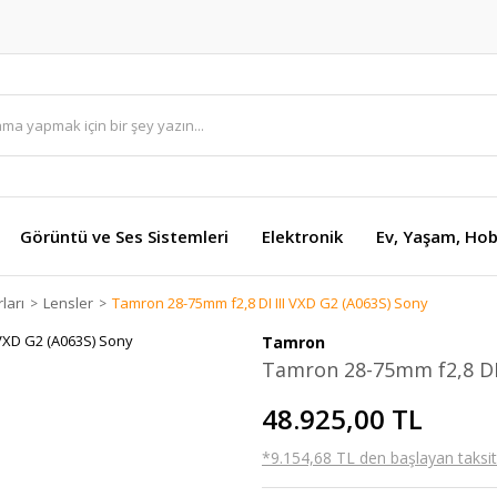
Görüntü ve Ses Sistemleri
Elektronik
Ev, Yaşam, Hob
ları
Lensler
Tamron 28-75mm f2,8 DI III VXD G2 (A063S) Sony
Tamron
Tamron 28-75mm f2,8 DI 
48.925,00 TL
*9.154,68 TL den başlayan taksitl