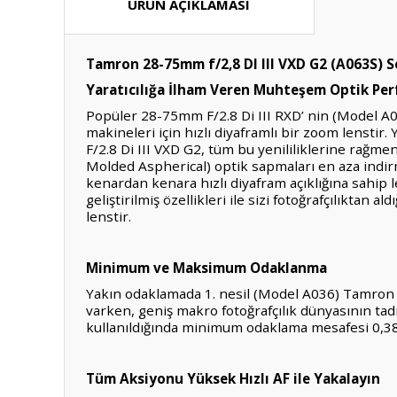
ÜRÜN AÇIKLAMASI
Tamron 28-75mm f/2,8 DI III VXD G2 (A063S) 
Yaratıcılığa İlham Veren Muhteşem Optik Pe
Popüler 28-75mm F/2.8 Di III RXD’ nin (Model A0
makineleri için hızlı diyaframlı bir zoom lenst
F/2.8 Di III VXD G2, tüm bu yenililiklerine rağm
Molded Aspherical) optik sapmaları en aza indir
kenardan kenara hızlı diyafram açıklığına sahip
geliştirilmiş özellikleri ile sizi fotoğrafçılıkta
lenstir.
Minimum ve Maksimum Odaklanma
Yakın odaklamada 1. nesil (Model A036) Tamron 
varken, geniş makro fotoğrafçılık dünyasının ta
kullanıldığında minimum odaklama mesafesi 0,3
Tüm Aksiyonu Yüksek Hızlı AF ile Yakalayın