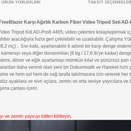
ÜRÜN YORUMLARI
TAKSİT SEÇENEKLER
FreeBlazer Karşı Ağırlık Karbon Fiber Video Tripod Seti AD
o Tripod Kiti AD-Pro8 4465, video çekimini kolaylaştırmak için 
litler aracılığıyla hızla geri çekilebilir ve uzatılabilir. Çalışma Y
38,2 inç)
.
Sıvı kafa, ayarlanabilir 6 adımlı bir karşı denge siste
 kamerayı veya diğer donanımları (8 kg / 17,6 lb'ye kadar) denge
istemi, döner ve eğik ayarlamayı mümkün kılar ve pürüzsüz pan ve
lardan daha verimli olan yeni bir Dokunmatik ve Hareket hızlı 
esine ve hem sol hem de sağ tarafa takılmasına izin vererek her t
r düz ayaklara ve sivri uçlara, zemin ve orta seviye yayıcılara ve 
şıma çantası içerir.
 ve zemin yayıcıyı lütfen kilitleyin.