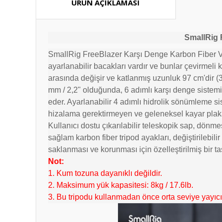
ÜRÜN AÇIKLAMASI
SmallRig 
SmallRig FreeBlazer Karşı Denge Karbon Fiber Vide
ayarlanabilir bacakları vardır ve bunlar çevirmeli ki
arasında değişir ve katlanmış uzunluk 97 cm'dir (
mm / 2,2" olduğunda, 6 adımlı karşı denge sistemi
eder. Ayarlanabilir 4 adımlı hidrolik sönümleme s
hizalama gerektirmeyen ve geleneksel kayar plaka
Kullanıcı dostu çıkarılabilir teleskopik sap, dönm
sağlam karbon fiber tripod ayakları, değiştirilebili
saklanması ve korunması için özelleştirilmiş bir ta
Not:
1. Kum tozuna dayanıklı değildir.
2. Maksimum yük kapasitesi: 8kg / 17.6lb.
3. Bu tripodu kullanmadan önce orta seviye yayıcıyı