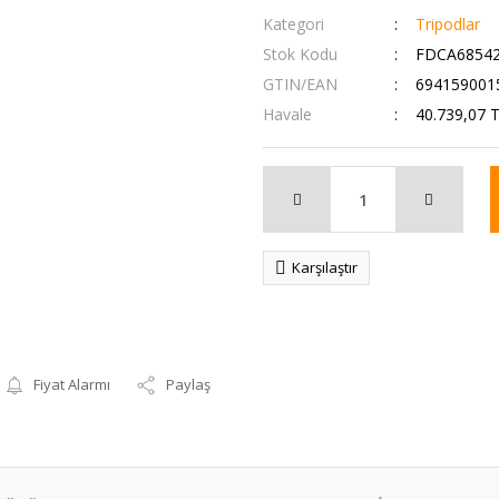
Kategori
Tripodlar
Stok Kodu
FDCA6854
GTIN/EAN
694159001
Havale
40.739,07 T
Karşılaştır
Fiyat Alarmı
Paylaş