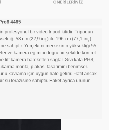
İ
ÖNERİLERİNİZ
-Pro8
4465
profesyonel bir video tripod kitidir. Tripodun
üksekliği 58 cm (22,9 inç) ile 196 cm (77,1 inç)
mine sahiptir. Yerçekimi merkezinin yüksekliği 55
ler ve kamera eğimini doğru bir şekilde kontrol
 tilt kamera hareketleri sağlar. Sıvı kafa PH8,
çıkarma montaj plakası tasarımını benimser.
ürlü kavrama için uygun hale getirir. Hafif ancak
bir su terazisine sahiptir. Paket ayrıca ürünün