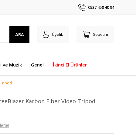
0537 450 40 94
ARA
Üyelik
Sepetim
i ve Müzik
Genel
İkinci El Ürünler
 Tripod
reeBlazer Karbon Fiber Video Tripod
erle!