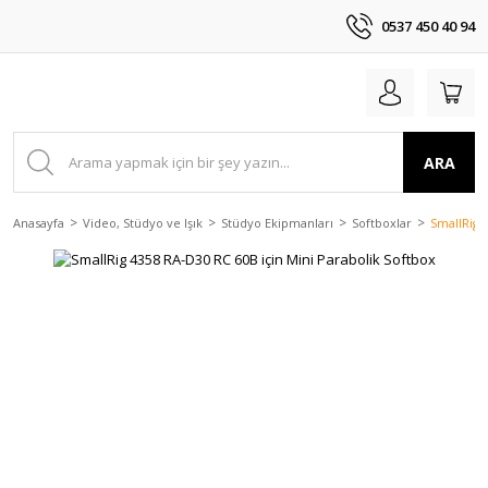
0537 450 40 94
ARA
Anasayfa
Video, Stüdyo ve Işık
Stüdyo Ekipmanları
Softboxlar
SmallRig 