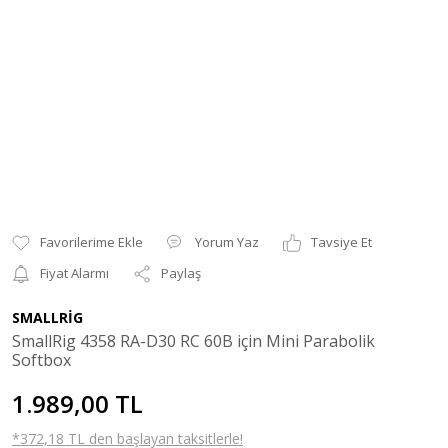
Yorum Yaz
Tavsiye Et
Fiyat Alarmı
Paylaş
SMALLRİG
SmallRig 4358 RA-D30 RC 60B için Mini Parabolik
Softbox
1.989,00 TL
*372,18 TL den başlayan taksitlerle!