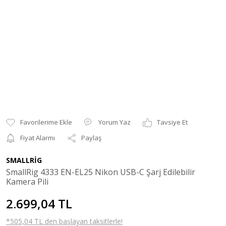
Yorum Yaz
Tavsiye Et
Fiyat Alarmı
Paylaş
SMALLRİG
SmallRig 4333 EN-EL25 Nikon USB-C Şarj Edilebilir
Kamera Pili
2.699,04 TL
*505,04 TL den başlayan taksitlerle!