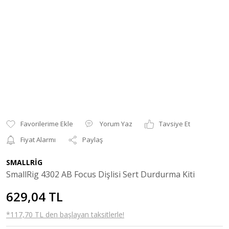
Yorum Yaz
Tavsiye Et
Fiyat Alarmı
Paylaş
SMALLRİG
SmallRig 4302 AB Focus Dişlisi Sert Durdurma Kiti
629,04 TL
*117,70 TL den başlayan taksitlerle!