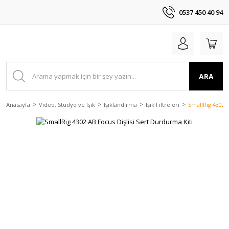
0537 450 40 94
ARA
Anasayfa
Video, Stüdyo ve Işık
Işıklandırma
Işık Filtreleri
SmallRig 4302 A