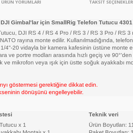
ÜRÜN YORUMLARI
TAKSİT SEÇENEKLER
DJI Gimbal'lar için SmallRig Telefon Tutucu 4301
utucu, DJI RS 4 / RS 4 Pro / RS 3 / RS 3 Pro / RS 3 m
n NATO rayına monte edilir. Kullanılmadığında, tele
, 1/4"-20 vidayla bir kamera kafesinin üstüne monte ed
zara ve portre modları arasında hızlı geçiş ve 90°'de
elik ve mikrofon veya ışık için üstte soğuk ayakkabı mo
yı göstermesi gerektiğine dikkat edin.
seninin dönüşünü engelleyebilir.
stesi
Teknik veri
Tutucu x 1
Ürün Boyutları: 1
yakkabı Montajı x 1
Paket Boyutları: 