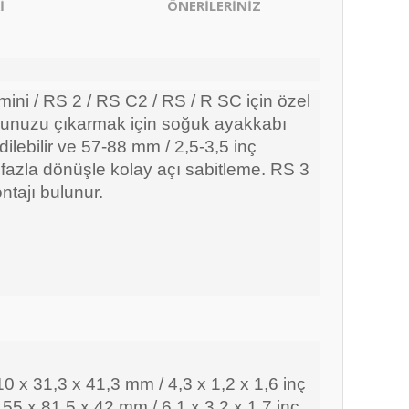
İ
ÖNERİLERİNİZ
ini / RS 2 / RS C2 / RS / R SC için özel
fonunuzu çıkarmak için soğuk ayakkabı
ilebilir ve 57-88 mm / 2,5-3,5 inç
n fazla dönüşle kolay açı sabitleme. RS 3
ntajı bulunur.
10 x 31,3 x 41,3 mm / 4,3 x 1,2 x 1,6 inç
155 x 81,5 x 42 mm / 6,1 x 3,2 x 1,7 inç