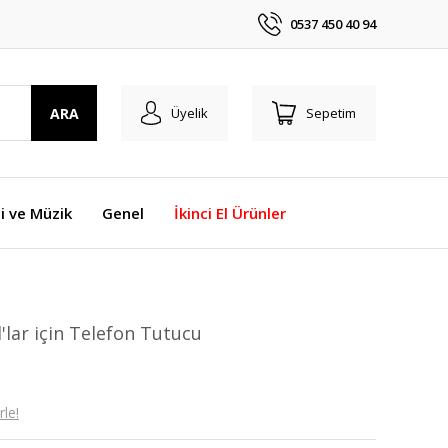
0537 450 40 94
ARA
Üyelik
Sepetim
i ve Müzik
Genel
İkinci El Ürünler
'lar için Telefon Tutucu
le!