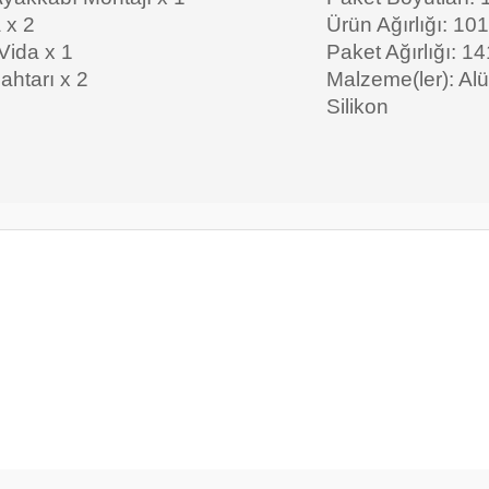
 x 2
Ürün Ağırlığı: 10
Vida x 1
Paket Ağırlığı: 1
ahtarı x 2
Malzeme(ler): Al
Silikon
er konularda yetersiz gördüğünüz noktaları öneri formunu kullanarak tarafım
Bu ürüne ilk yorumu siz yapın!
Yorum Yaz