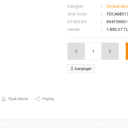
Kategori
Gimbal Akse
Stok Kodu
FDCA6851
GTIN/EAN
694159001
Havale
1.890,57 TL
Karşılaştır
Fiyat Alarmı
Paylaş