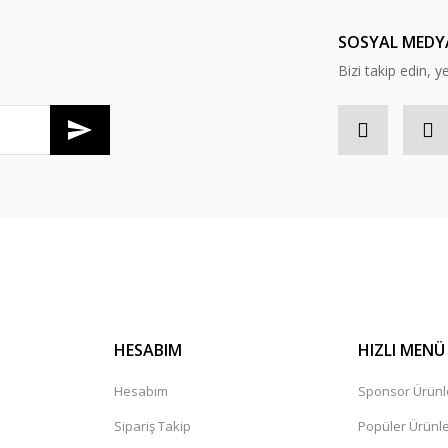
SOSYAL MEDY
Bizi takip edin, ye
Gönder
HESABIM
HIZLI MENÜ
Hesabım
Sponsor Ürünl
Sipariş Takip
Popüler Ürünl