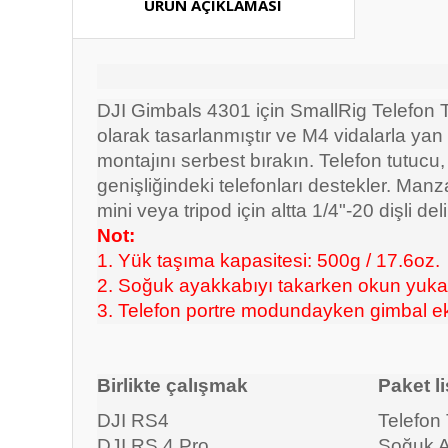
ÜRÜN AÇIKLAMASI
DJI Gimbals 4301 için SmallRig Telefon T
olarak tasarlanmıştır ve M4 vidalarla ya
montajını serbest bırakın. Telefon tutucu
genişliğindeki telefonları destekler. Man
mini veya tripod için altta 1/4"-20 dişli d
Not:
1. Yük taşıma kapasitesi: 500g / 17.6oz.
2. Soğuk ayakkabıyı takarken okun yukarı
3. Telefon portre modundayken gimbal ek
Birlikte çalışmak
Paket li
DJI RS4
Telefon 
DJI RS 4 Pro
Soğuk A