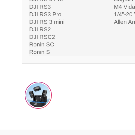
DJI RS3
M4 Vida
DJI RS3 Pro
1/4"-20 
DJI RS 3 mini
Allen An
DJI RS2
DJI RSC2
Ronin SC
Ronin S
Bu ürünün fiyat bilgisi, resim, ürün açıklamalarında ve diğ
Görüş ve önerileriniz için teşekkür ederiz.
Ürün resmi kalitesiz, bozuk veya görüntülenemiyor.
Ürün açıklamasında eksik bilgiler bulunuyor.
Ürün bilgilerinde hatalar bulunuyor.
Ürün fiyatı diğer sitelerden daha pahalı.
Bu ürüne benzer farklı alternatifler olmalı.