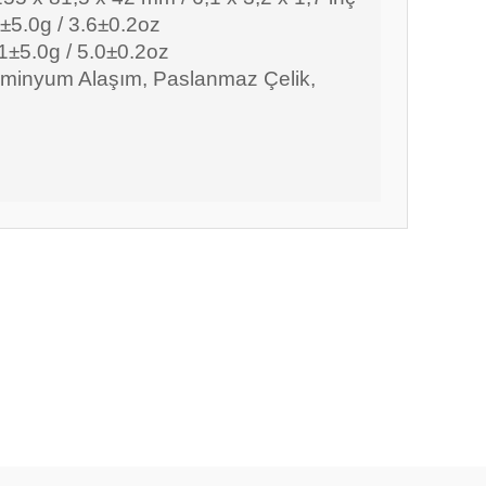
1±5.0g / 3.6±0.2oz
41±5.0g / 5.0±0.2oz
üminyum Alaşım, Paslanmaz Çelik,
ıza iletebilirsiniz.