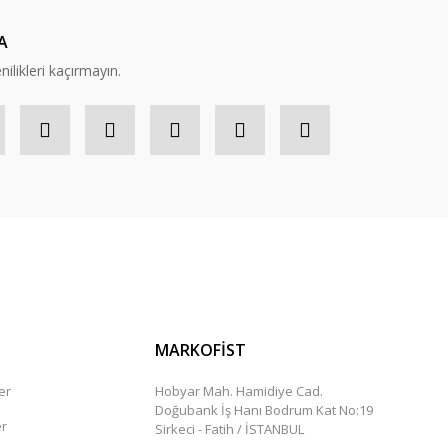
A
nilikleri kaçırmayın.
MARKOFİST
er
Hobyar Mah. Hamidiye Cad.
Doğubank İş Hanı Bodrum Kat No:19
er
Sirkeci - Fatih / İSTANBUL