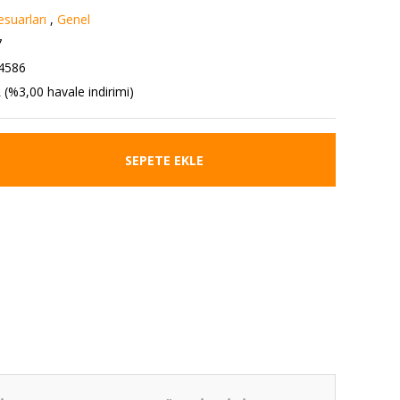
suarları
,
Genel
7
4586
 (%3,00 havale indirimi)
SEPETE EKLE