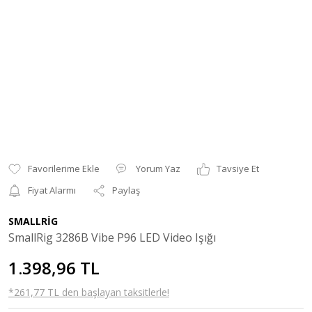
Yorum Yaz
Tavsiye Et
Fiyat Alarmı
Paylaş
SMALLRİG
SmallRig 3286B Vibe P96 LED Video Işığı
1.398,96 TL
*261,77 TL den başlayan taksitlerle!