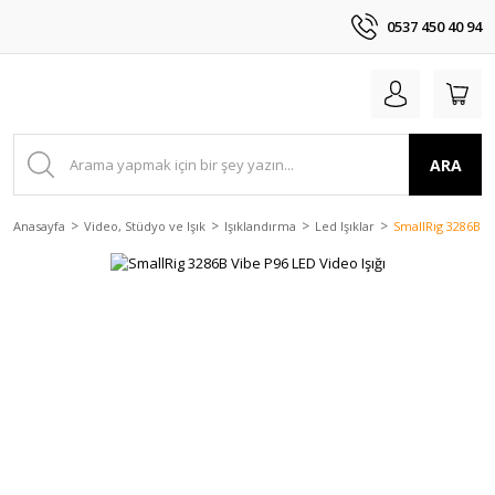
0537 450 40 94
ARA
Anasayfa
Video, Stüdyo ve Işık
Işıklandırma
Led Işıklar
SmallRig 3286B Vi