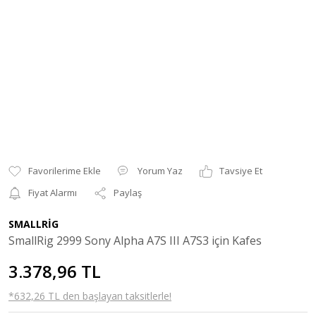
Yorum Yaz
Tavsiye Et
Fiyat Alarmı
Paylaş
SMALLRİG
SmallRig 2999 Sony Alpha A7S III A7S3 için Kafes
3.378,96 TL
*632,26 TL den başlayan taksitlerle!