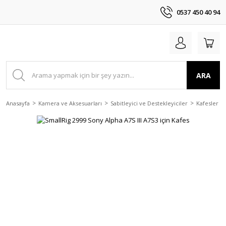
0537 450 40 94
ARA
Anasayfa
Kamera ve Aksesuarları
Sabitleyici ve Destekleyiciler
Kafesler ve