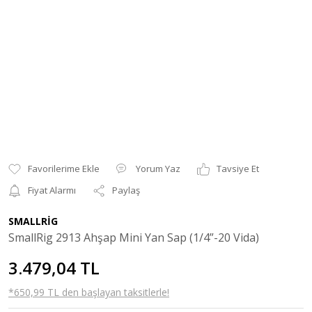
Yorum Yaz
Tavsiye Et
Fiyat Alarmı
Paylaş
SMALLRİG
SmallRig 2913 Ahşap Mini Yan Sap (1/4”-20 Vida)
3.479,04 TL
*650,99 TL den başlayan taksitlerle!