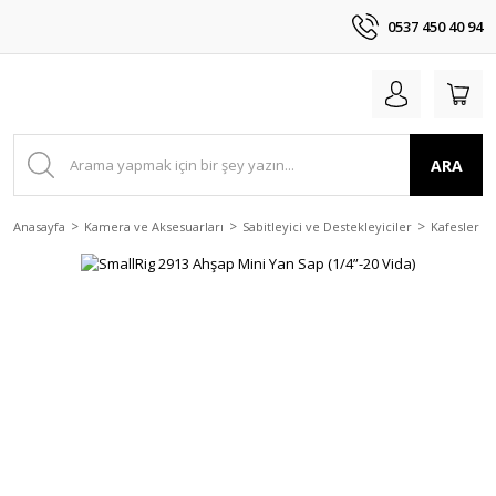
0537 450 40 94
ARA
Anasayfa
Kamera ve Aksesuarları
Sabitleyici ve Destekleyiciler
Kafesler ve