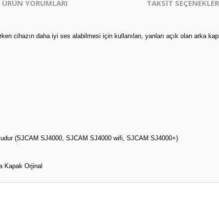
ÜRÜN YORUMLARI
TAKSİT SEÇENEKLER
n cihazın daha iyi ses alabilmesi için kullanılan, yanları açık olan arka kap
yumludur (SJCAM SJ4000, SJCAM SJ4000 wifi, SJCAM SJ4000+)
a Kapak Orjinal
er konularda yetersiz gördüğünüz noktaları öneri formunu kullanarak tarafım
Bu ürüne ilk yorumu siz yapın!