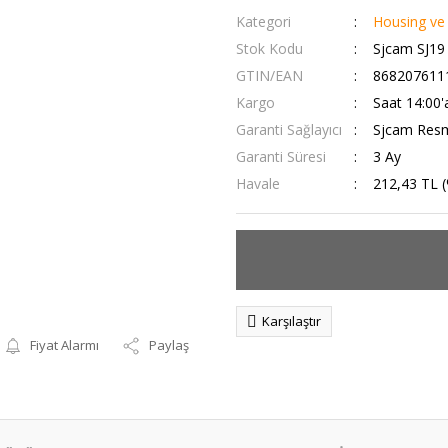
Kategori
Housing ve
Stok Kodu
Sjcam SJ19
GTIN/EAN
868207611
Kargo
Saat 14:00'
Garanti Sağlayıcı
Sjcam Resmi
Garanti Süresi
3 Ay
Havale
212,43 TL (
Karşılaştır
Fiyat Alarmı
Paylaş