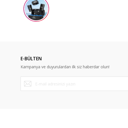
Ürün resmi kalitesiz, bozuk veya görüntülenemiyor.
Ürün açıklamasında eksik bilgiler bulunuyor.
Ürün bilgilerinde hatalar bulunuyor.
Ürün fiyatı diğer sitelerden daha pahalı.
Bu ürüne benzer farklı alternatifler olmalı.
E-BÜLTEN
Kampanya ve duyurulardan ilk siz haberdar olun!