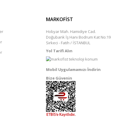
MARKOFİST
er
Hobyar Mah. Hamidiye Cad.
Doğubank İş Hanı Bodrum Kat No:19
er
Sirkeci - Fatih / İSTANBUL
Yol Tarifi Alın
er
Mobil Uygulamamızı İndirin
Bize Güvenin