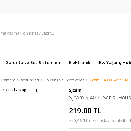
Görüntü ve Ses Sistemleri
Elektronik
Ev, Yaşam, Hob
n Kamera Aksesuarları
Housing ve Çerçeveler
Sjcam SJ4000 Serisi Hous
Sjcam
Sjcam SJ4000 Serisi Hous
219,00 TL
*40,98 TL den başlayan taksitlerl