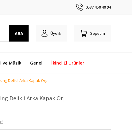
0537 450 40 94
ARA
Üyelik
Sepetim
i ve Müzik
Genel
İkinci El Ürünler
ing Delikli Arka Kapak Orj.
ing Delikli Arka Kapak Orj.
e!