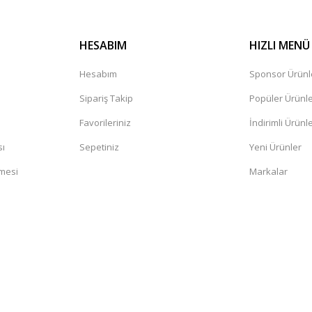
HESABIM
HIZLI MENÜ
Hesabım
Sponsor Ürünl
Sipariş Takip
Popüler Ürünl
Favorileriniz
İndirimli Ürünl
sı
Sepetiniz
Yeni Ürünler
şmesi
Markalar