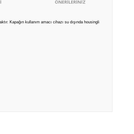
İ
ÖNERİLERİNİZ
aktır. Kapağın kullanım amacı cihazı su dışında housingli
ıza iletebilirsiniz.