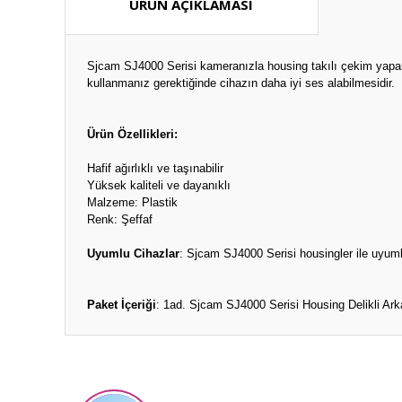
ÜRÜN AÇIKLAMASI
Sjcam SJ4000 Serisi kameranızla housing takılı çekim yaparke
kullanmanız gerektiğinde cihazın daha iyi ses alabilmesidir.
Ürün Özellikleri:
Hafif ağırlıklı ve taşınabilir
Yüksek kaliteli ve dayanıklı
Malzeme: Plastik
Renk: Şeffaf
Uyumlu Cihazlar
: Sjcam SJ4000 Serisi housingler ile u
Paket İçeriği
: 1ad. Sjcam SJ4000 Serisi Housing Delikli Ark
Bu ürünün fiyat bilgisi, resim, ürün açıklamalarında ve diğ
Görüş ve önerileriniz için teşekkür ederiz.