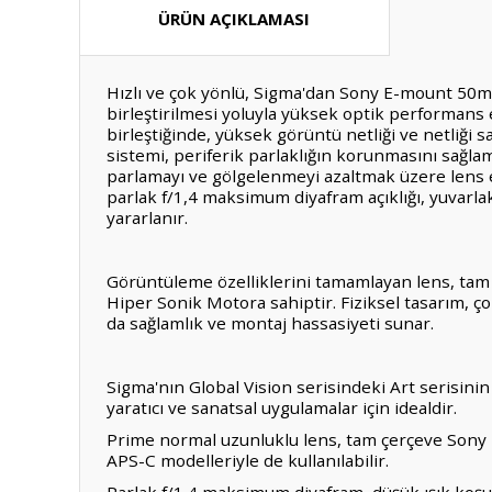
ÜRÜN AÇIKLAMASI
Hızlı ve çok yönlü, Sigma'dan Sony E-mount 50m
birleştirilmesi yoluyla yüksek optik performans 
birleştiğinde, yüksek görüntü netliği ve netliği 
sistemi, periferik parlaklığın korunmasını sağla
parlamayı ve gölgelenmeyi azaltmak üzere lens e
parlak f/1,4 maksimum diyafram açıklığı, yuvarla
yararlanır.
Görüntüleme özelliklerini tamamlayan lens, tam 
Hiper Sonik Motora sahiptir. Fiziksel tasarım, ç
da sağlamlık ve montaj hassasiyeti sunar.
Sigma'nın Global Vision serisindeki Art serisini
yaratıcı ve sanatsal uygulamalar için idealdir.
Prime normal uzunluklu lens, tam çerçeve Sony E 
APS-C modelleriyle de kullanılabilir.