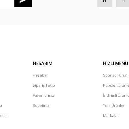
HESABIM
HIZLI MENÜ
Hesabım
Sponsor Ürünl
Sipariş Takip
Popüler Ürünl
Favorileriniz
İndirimli Ürünl
sı
Sepetiniz
Yeni Ürünler
şmesi
Markalar