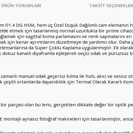
ÜRÜN YORUMLARI
TAKSİT SEÇENEKLER
m f/1.4 DG HSM, hem üç Özel Düşük Dağılımlı cam elemanın h
elde etmek için tasarlanmış normal uzunlukta bir prime cihazdır
sağlamak için sagittal koma parlamasını ve renk sapmalarını en a
mak için kenar ayrıntılarını düzeltmeye de yardımcı olur. Daha
lemanlarına da Süper Çoklu Kaplama uygulanmıştır. Ek olarak, 
k dokuz kanatlı diyaframla eşleşerek seçici odak ve pürüzsüz b
zamanlı manuel odak geçersiz kılma ile hızlı, akıcı ve sessiz
ok çeşitli ortamlarda dayanıklılık için Termal Olarak Kararlı K
n bir parçası olan bu lens, gerçekten dikkate değer bir optik 
montajlı aynasız fotoğraf makineleri için tasarlanmıştır, anc