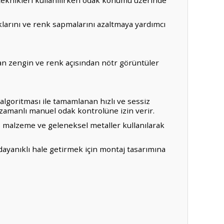
i teknikleri kullanılırken odak konumu üzerinde
klarını ve renk sapmalarını azaltmaya yardımcı
an zengin ve renk açısından nötr görüntüler
goritması ile tamamlanan hızlı ve sessiz
zamanlı manuel odak kontrolüne izin verir.
C) malzeme ve geleneksel metaller kullanılarak
 dayanıklı hale getirmek için montaj tasarımına