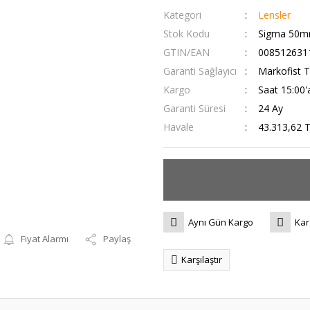
Kategori
Lensler
Stok Kodu
Sigma 50mm
GTIN/EAN
008512631
Garanti Sağlayıcı
Markofist T
Kargo
Saat 15:00'a
Garanti Süresi
24 Ay
Havale
43.313,62 T
Aynı Gün Kargo
Kar
Fiyat Alarmı
Paylaş
Karşılaştır