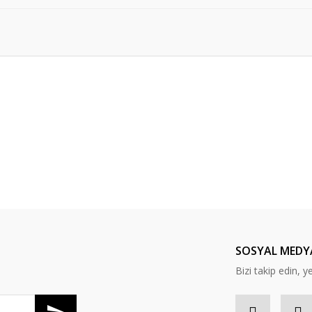
er konularda yetersiz gördüğünüz noktaları öneri formunu kullanarak tarafım
Bu ürüne ilk yorumu siz yapın!
Yorum Yaz
SOSYAL MEDY
Bizi takip edin, ye
Gönder