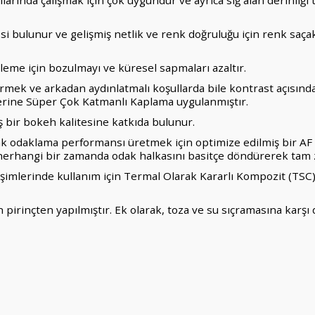
larında çalışmak için çok uygundur ve ayrıca sığ alan derinliğ
i bulunur ve gelişmiş netlik ve renk doğruluğu için renk saça
şleme için bozulmayı ve küresel sapmaları azaltır.
mek ve arkadan aydınlatmalı koşullarda bile kontrast açısınd
erine Süper Çok Katmanlı Kaplama uygulanmıştır.
 bir bokeh kalitesine katkıda bulunur.
odaklama performansı üretmek için optimize edilmiş bir AF al
 herhangi bir zamanda odak halkasını basitçe döndürerek tam 
ğişimlerinde kullanım için Termal Olarak Kararlı Kompozit (TS
n pirinçten yapılmıştır. Ek olarak, toza ve su sıçramasına karşı