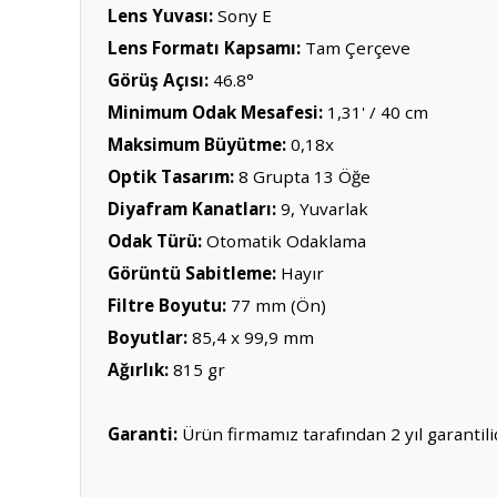
Lens Yuvası:
Sony E
Lens Formatı Kapsamı:
Tam Çerçeve
Görüş Açısı:
46.8°
Minimum Odak Mesafesi:
1,31' / 40 cm
Maksimum Büyütme:
0,18x
Optik Tasarım:
8 Grupta 13 Öğe
Diyafram Kanatları:
9, Yuvarlak
Odak Türü:
Otomatik Odaklama
Görüntü Sabitleme:
Hayır
Filtre Boyutu:
77 mm (Ön)
Boyutlar:
85,4 x 99,9 mm
Ağırlık:
815 gr
Garanti:
Ürün firmamız tarafından 2 yıl garantilid