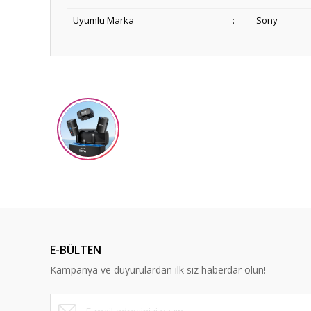
Uyumlu Marka
:
Sony
Bu ürünün fiyat bilgisi, resim, ürün açıklamalarında ve diğ
Görüş ve önerileriniz için teşekkür ederiz.
Ürün resmi kalitesiz, bozuk veya görüntülenemiyor.
Ürün açıklamasında eksik bilgiler bulunuyor.
Ürün bilgilerinde hatalar bulunuyor.
Ürün fiyatı diğer sitelerden daha pahalı.
Bu ürüne benzer farklı alternatifler olmalı.
E-BÜLTEN
Kampanya ve duyurulardan ilk siz haberdar olun!