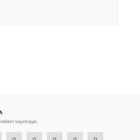
ıza iletebilirsiniz.
A
nilikleri kaçırmayın.