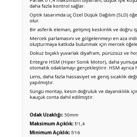
Parlak f/1,4 maksimum diyafram, düşük ışık koşul
daha fazla kontrol sağlar.
Optik tasarımda üç Özel Düşük Dağılım (SLD) öğes
olur.
Bir asferik eleman, gelişmiş keskinlik ve doğru i
Mercek parlamasını ve gölgelenmeyi en aza indir
oluşturmaya katkıda bulunmak için mercek öğel
Dokuz bıçaklı yuvarlak diyafram, pürüzsüz ve hoş
Entegre HSM (Hiper Sonik Motor), daha yumuşak 
otomatik odaklamayı gerçekleştirir. HSM ayrıca
Lens, daha fazla hassasiyet ve geniş sıcaklık de
yapılmıştır.
Süngü montajı, kesin doğruluk ve dayanıklılık içi
kauçuk conta dahil edilmiştir.
Odak Uzaklığı:
50mm
Maksimum Açıklık:
f/1,4
Minimum Açıklık:
f/16