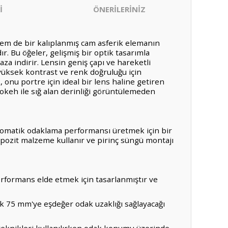
İ
ÖNERİLERİNİZ
em de bir kalıplanmış cam asferik elemanın
. Bu öğeler, gelişmiş bir optik tasarımla
za indirir. Lensin geniş çapı ve hareketli
 yüksek kontrast ve renk doğruluğu için
onu portre için ideal bir lens haline getiren
okeh ile sığ alan derinliği görüntülemeden
 otomatik odaklama performansı üretmek için bir
ompozit malzeme kullanır ve pirinç süngü montajı
performans elde etmek için tasarlanmıştır ve
ak 75 mm'ye eşdeğer odak uzaklığı sağlayacağı