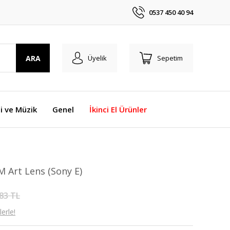
0537 450 40 94
ARA
Üyelik
Sepetim
i ve Müzik
Genel
İkinci El Ürünler
 Art Lens (Sony E)
83 TL
erle!