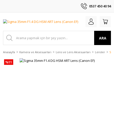
0537 450 40 94
ARA
Anasayfa
Kamera ve Aksesuarları
Lens ve Lens Aksesuarları
Lensler
Sig
%11