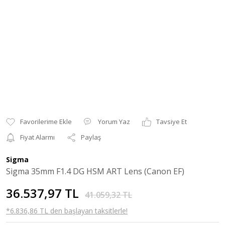
Yorum Yaz
Tavsiye Et
Fiyat Alarmı
Paylaş
Sigma
Sigma 35mm F1.4 DG HSM ART Lens (Canon EF)
36.537,97 TL
41.059,32 TL
*6.836,86 TL den başlayan taksitlerle!