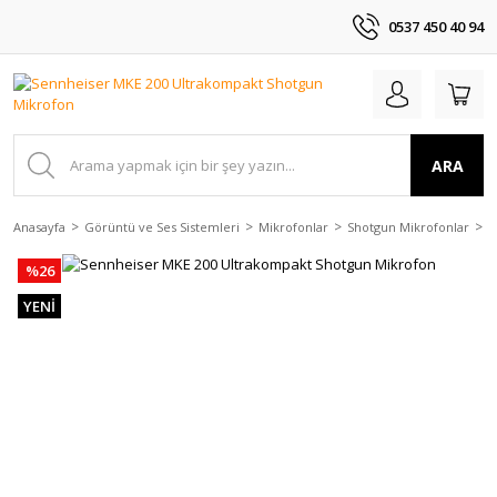
0537 450 40 94
ARA
Anasayfa
Görüntü ve Ses Sistemleri
Mikrofonlar
Shotgun Mikrofonlar
S
%26
YENİ