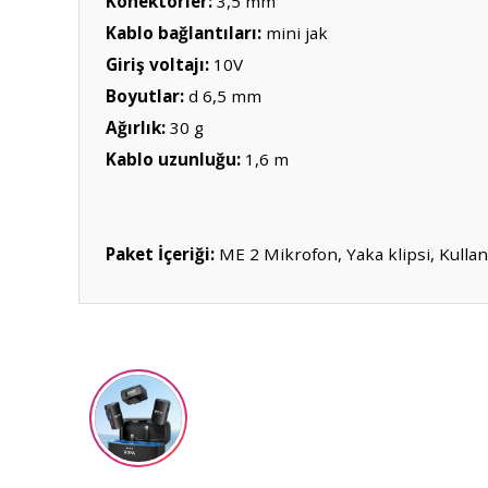
Konektörler:
3,5 mm
Kablo bağlantıları:
mini jak
Giriş voltajı:
10V
Boyutlar:
d 6,5 mm
Ağırlık:
30 g
Kablo uzunluğu:
1,6 m
Paket İçeriği:
ME 2 Mikrofon, Yaka klipsi, Kulla
Bu ürünün fiyat bilgisi, resim, ürün açıklamalarında ve diğ
Görüş ve önerileriniz için teşekkür ederiz.
Ürün resmi kalitesiz, bozuk veya görüntülenemiyor.
Ürün açıklamasında eksik bilgiler bulunuyor.
Ürün bilgilerinde hatalar bulunuyor.