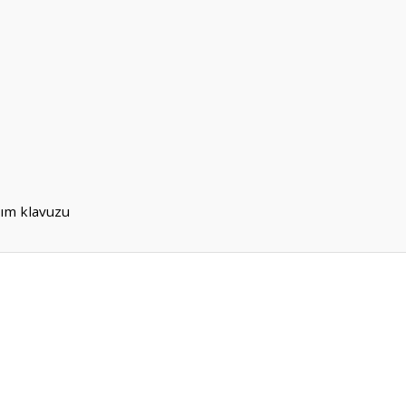
nım klavuzu
er konularda yetersiz gördüğünüz noktaları öneri formunu kullanarak tarafım
Bu ürüne ilk yorumu siz yapın!
Yorum Yaz