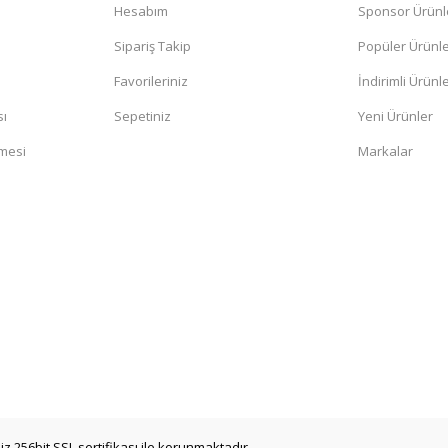
Hesabım
Sponsor Ürünl
Sipariş Takip
Popüler Ürünl
Favorileriniz
İndirimli Ürünl
sı
Sepetiniz
Yeni Ürünler
şmesi
Markalar
iz 256bit SSL sertifikası ile korunmaktadır.