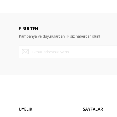
Ürün fiyatı diğer sitelerden daha pahalı.
Bu ürüne benzer farklı alternatifler olmalı.
E-BÜLTEN
Kampanya ve duyurulardan ilk siz haberdar olun!
ÜYELİK
SAYFALAR