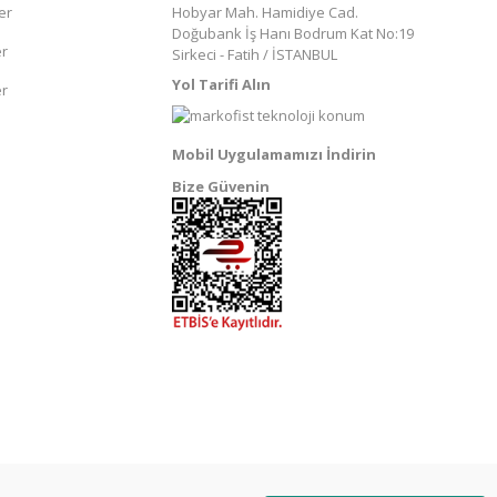
er
Hobyar Mah. Hamidiye Cad.
Doğubank İş Hanı Bodrum Kat No:19
er
Sirkeci - Fatih / İSTANBUL
Yol Tarifi Alın
er
Mobil Uygulamamızı İndirin
Bize Güvenin