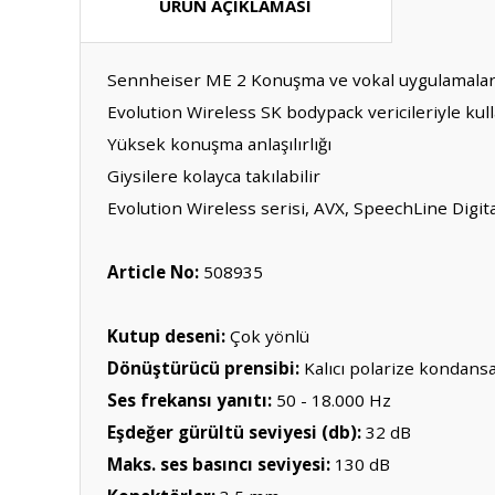
ÜRÜN AÇIKLAMASI
Sennheiser ME 2 Konuşma ve vokal uygulamaları içi
Evolution Wireless SK bodypack vericileriyle kul
Yüksek konuşma anlaşılırlığı
Giysilere kolayca takılabilir
Evolution Wireless serisi, AVX, SpeechLine Digita
Article No:
508935
Kutup deseni:
Çok yönlü
Dönüştürücü prensibi:
Kalıcı polarize kondans
Ses frekansı yanıtı:
50 - 18.000 Hz
Eşdeğer gürültü seviyesi (db):
32 dB
Maks. ses basıncı seviyesi:
130 dB