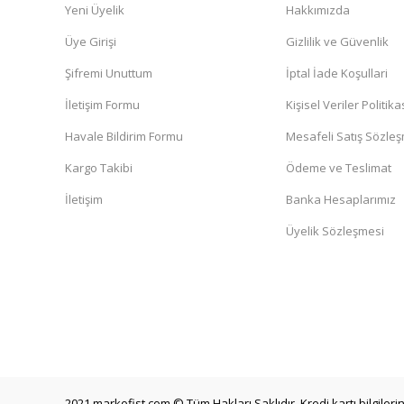
Yeni Üyelik
Hakkımızda
Üye Girişi
Gizlilik ve Güvenlik
Şifremi Unuttum
İptal İade Koşullari
İletişim Formu
Kişisel Veriler Politika
Havale Bildirim Formu
Mesafeli Satış Sözle
Kargo Takibi
Ödeme ve Teslimat
İletişim
Banka Hesaplarımız
Üyelik Sözleşmesi
2021 markofist.com © Tüm Hakları Saklıdır. Kredi kartı bilgilerin