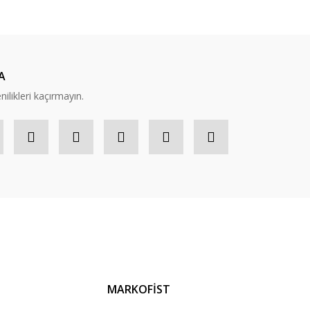
A
nilikleri kaçırmayın.
MARKOFİST