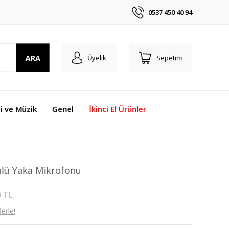
0537 450 40 94
ARA
Üyelik
Sepetim
i ve Müzik
Genel
İkinci El Ürünler
nlü Yaka Mikrofonu
0 TL
erle!