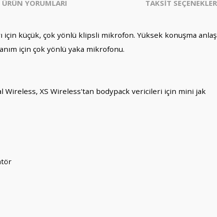
ÜRÜN YORUMLARI
TAKSİT SEÇENEKLER
n küçük, çok yönlü klipsli mikrofon. Yüksek konuşma anlaşılırl
lanım için çok yönlü yaka mikrofonu.
l Wireless, XS Wireless'tan bodypack vericileri için mini jak
atör