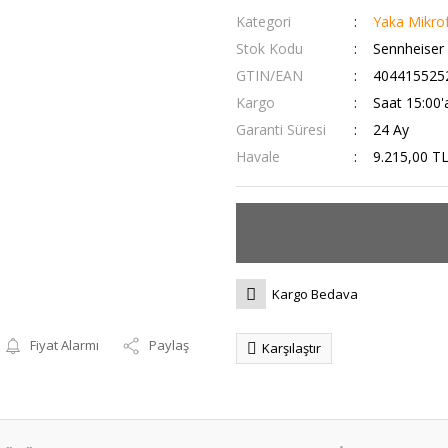
Kategori
Yaka Mikrof
Stok Kodu
Sennheiser
GTIN/EAN
404415525
Kargo
Saat 15:00'a
Garanti Süresi
24 Ay
Havale
9.215,00 TL
Kargo Bedava
Fiyat Alarmı
Paylaş
Karşılaştır