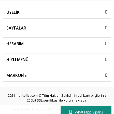
ÜYELİK
SAYFALAR
HESABIM
HIZLI MENÜ
MARKOFİST
2021 markofist.com © Tüm Hakları Saklıdır. Kredi kartı bilgileriniz
256bit SSL sertifikası ile korunmaktadır.
Seçili ürünlerde veya 3000 TL üzeri siparişlerde ücretsiz kargo.
Whatsapp Sipariş