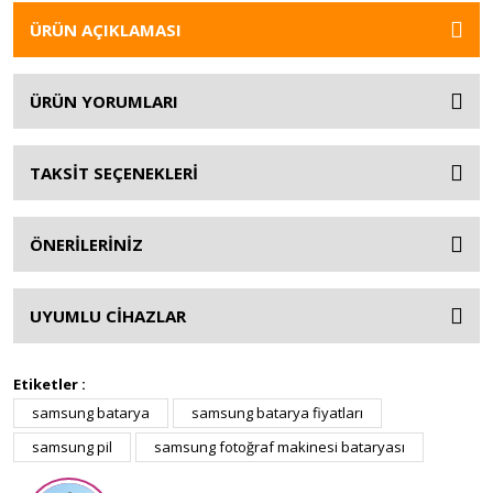
ÜRÜN AÇIKLAMASI
ÜRÜN YORUMLARI
TAKSİT SEÇENEKLERİ
ÖNERİLERİNİZ
UYUMLU CİHAZLAR
Etiketler :
samsung batarya
samsung batarya fiyatları
samsung pil
samsung fotoğraf makinesi bataryası