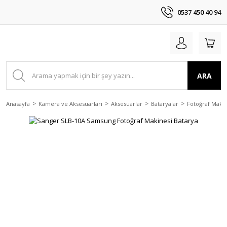
0537 450 40 94
ARA
Anasayfa
Kamera ve Aksesuarları
Aksesuarlar
Bataryalar
Fotoğraf Makin