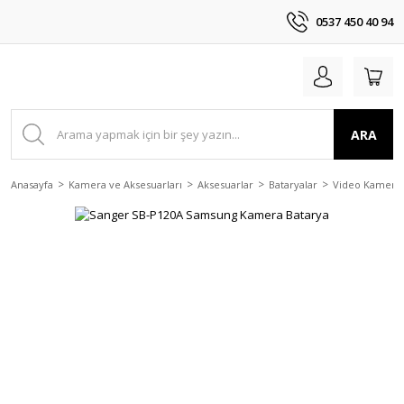
0537 450 40 94
ARA
Anasayfa
Kamera ve Aksesuarları
Aksesuarlar
Bataryalar
Video Kamera 