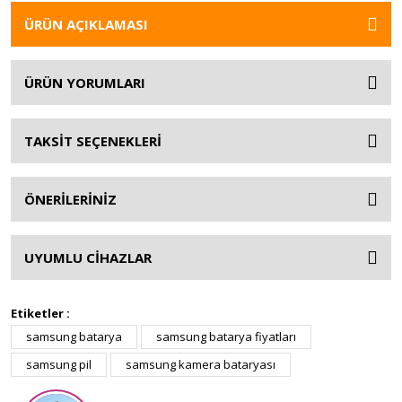
ÜRÜN AÇIKLAMASI
ÜRÜN YORUMLARI
TAKSİT SEÇENEKLERİ
ÖNERİLERİNİZ
UYUMLU CİHAZLAR
Etiketler :
samsung batarya
samsung batarya fiyatları
samsung pil
samsung kamera bataryası