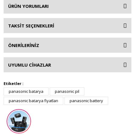
ÜRÜN YORUMLARI
TAKSİT SEÇENEKLERİ
ÖNERİLERİNİZ
UYUMLU CİHAZLAR
Etiketler :
panasonic batarya
panasonic pil
panasonic batarya fiyatları
panasonic battery