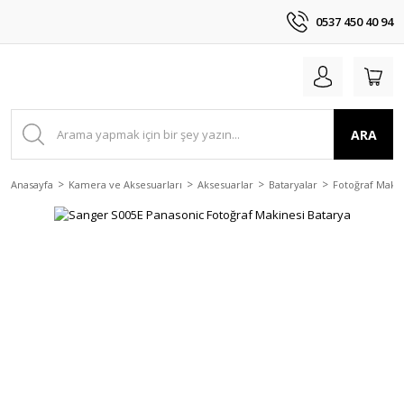
0537 450 40 94
ARA
Anasayfa
Kamera ve Aksesuarları
Aksesuarlar
Bataryalar
Fotoğraf Makin