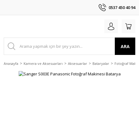
0537 450 40 94
ARA
Anasayfa
Kamera ve Aksesuarları
Aksesuarlar
Bataryalar
Fotoğraf Makin