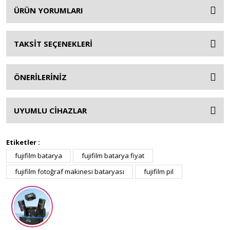
ÜRÜN YORUMLARI
TAKSİT SEÇENEKLERİ
ÖNERİLERİNİZ
UYUMLU CİHAZLAR
Etiketler :
fujifilm batarya
fujifilm batarya fiyat
fujifilm fotoğraf makinesi bataryası
fujifilm pil