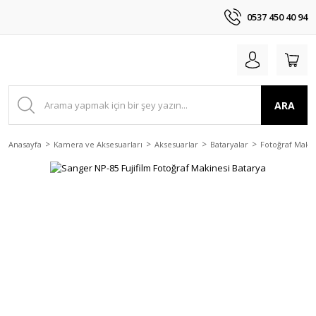
0537 450 40 94
ARA
Anasayfa
Kamera ve Aksesuarları
Aksesuarlar
Bataryalar
Fotoğraf Makin